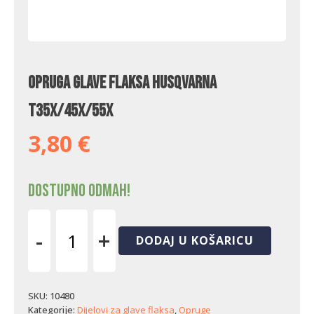
Opruga glave flaksa Husqvarna
T35x/45x/55x
3,80
€
Dostupno odmah!
-
+
DODAJ U KOŠARICU
Opruga
glave
flaksa
Husqvarna
SKU:
10480
T35x/45x/55x
Kategorije:
Dijelovi za glave flaksa
,
Opruge