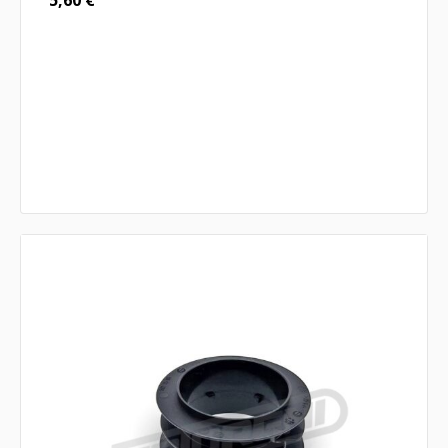
5,60
€