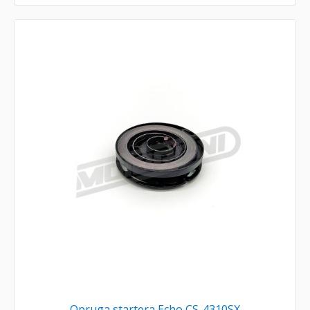
Opruga startera Echo CS-4310SX