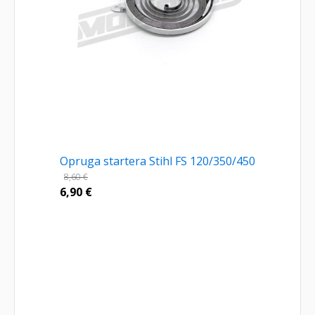
Opruga startera Stihl FS 120/350/450
8,60
€
6,90
€