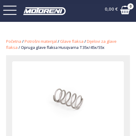
0
0,00
€
Početna
/
Potrošni materijal
/
Glave flaksa
/
Dijelovi za glave
flaksa
/ Opruga glave flaksa Husqvarna T35x/45x/55x