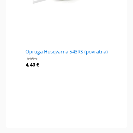
Opruga Husqvarna 543RS (povratna)
5,50
€
4,40
€