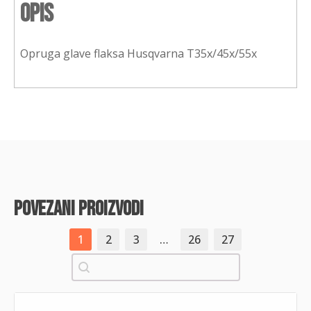
Opis
Opruga glave flaksa Husqvarna T35x/45x/55x
povezani proizvodi
1
2
3
…
26
27
Pretraži