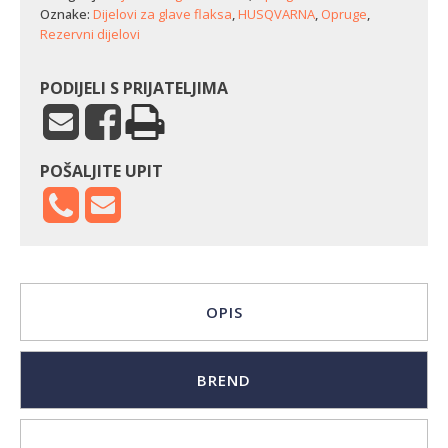
količina
Oznake:
Dijelovi za glave flaksa
,
HUSQVARNA
,
Opruge
,
Rezervni dijelovi
PODIJELI S PRIJATELJIMA
POŠALJITE UPIT
OPIS
BREND