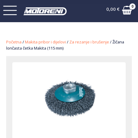
0
0,00
€
Početna
/
Makita pribor i dijelovi
/
Za rezanje i brušenje
/ Žičana
lončasta četka Makita (115 mm)