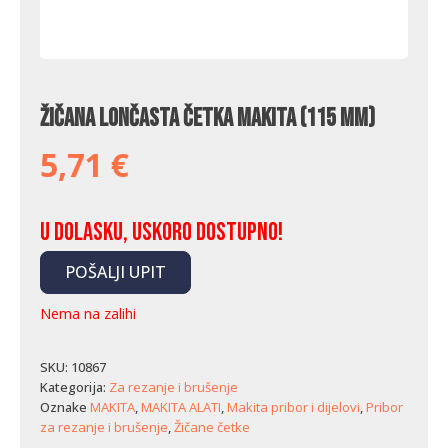
Žičana lončasta četka Makita (115 mm)
5,71
€
U dolasku, uskoro dostupno!
POŠALJI UPIT
Nema na zalihi
SKU:
10867
Kategorija:
Za rezanje i brušenje
Oznake
MAKITA
,
MAKITA ALATI
,
Makita pribor i dijelovi
,
Pribor
za rezanje i brušenje
,
Žičane četke