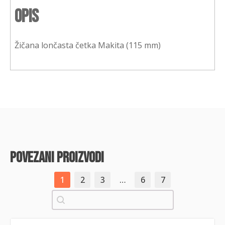
Opis
Žičana lončasta četka Makita (115 mm)
povezani proizvodi
1
2
3
…
6
7
Pretraži