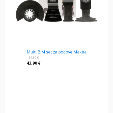
Multi BiM set za podove Makita
54,80
€
43,90
€