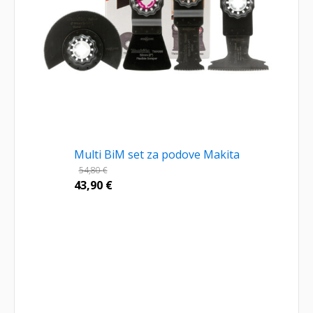
Multi BiM set za podove Makita
54,80
€
43,90
€