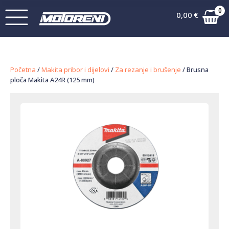
0
0,00
€
Početna
/
Makita pribor i dijelovi
/
Za rezanje i brušenje
/ Brusna
ploča Makita A24R (125 mm)