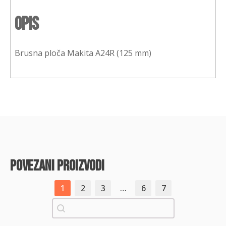
Opis
Brusna ploča Makita A24R (125 mm)
povezani proizvodi
1
2
3
…
6
7
Pretraži