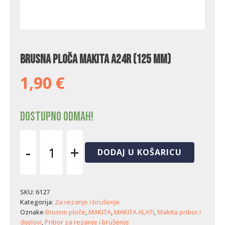
Brusna ploča Makita A24R (125 mm)
1,90
€
Dostupno odmah!
-
+
DODAJ U KOŠARICU
Brusna
ploča
Makita
A24R
SKU:
6127
(125
Kategorija:
Za rezanje i brušenje
mm)
Oznake
Brusne ploče
,
MAKITA
,
MAKITA ALATI
,
Makita pribor i
količina
dijelovi
,
Pribor za rezanje i brušenje