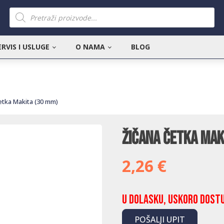
Products
search
ERVIS I USLUGE
O NAMA
BLOG
etka Makita (30 mm)
Žičana četka Mak
2,26
€
U dolasku, uskoro dost
POŠALJI UPIT