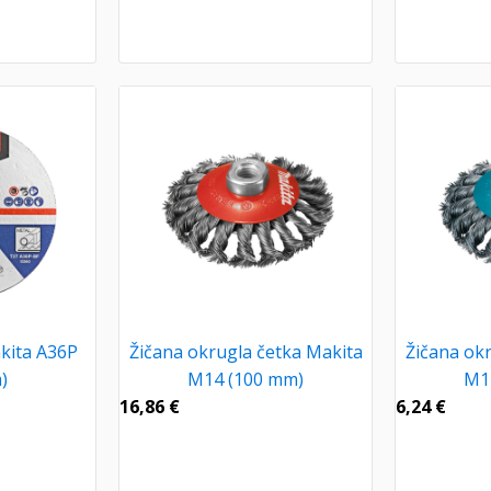
kita A36P
Žičana okrugla četka Makita
Žičana ok
)
M14 (100 mm)
M1
16,86
€
6,24
€