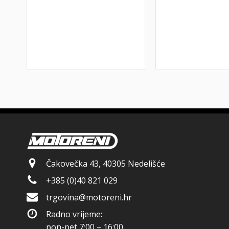
Čakovečka 43, 40305 Nedelišće
+385 (0)40 821 029
trgovina@motoreni.hr
Radno vrijeme:
pon-pet 7:00 – 16:00