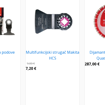
a podove
Multifunkcijski strugač Makita
Dijamant
HCS
Quas
9,00
€
287,00
€
7,20
€