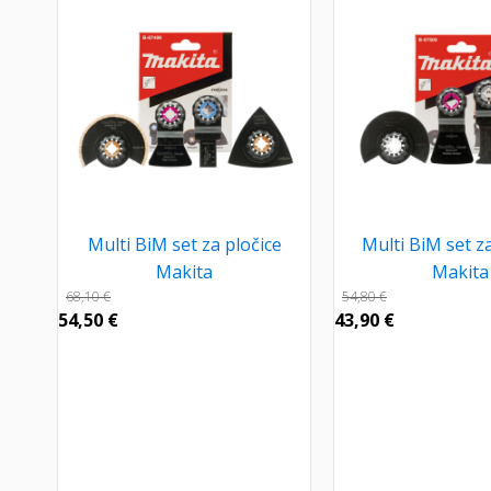
Multi BiM set za pločice
Multi BiM set z
Makita
Makita
68,10
€
54,80
€
54,50
€
43,90
€