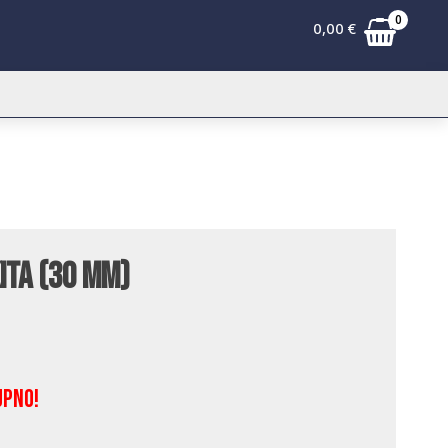
0
0,00
€
ita (30 mm)
upno!