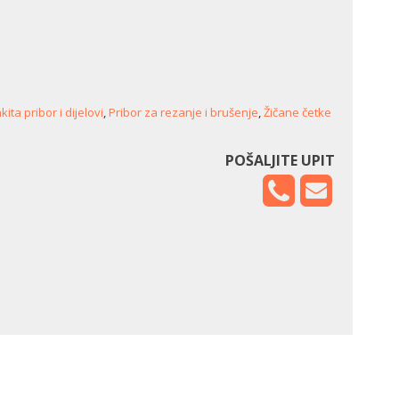
ita pribor i dijelovi
,
Pribor za rezanje i brušenje
,
Žičane četke
POŠALJITE UPIT