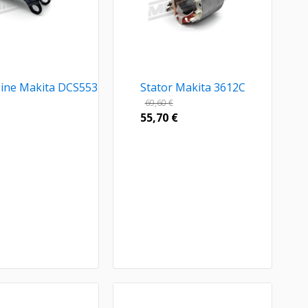
ašine Makita DCS553
Stator Makita 3612C
69,60
€
55,70
€