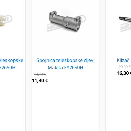
eleskopske
Spojnica teleskopske cijevi
Klizač
EY2650H
Makita EY2650H
20,30
€
16,30
14,10
€
11,30
€