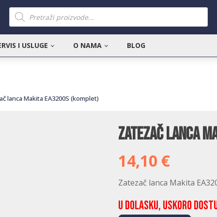
Products
search
ERVIS I USLUGE
O NAMA
BLOG
ač lanca Makita EA3200S (komplet)
Zatezač lanca Ma
14,10
€
Zatezač lanca Makita EA32
U dolasku, uskoro dost