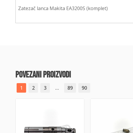
Zatezač lanca Makita EA3200S (komplet)
povezani proizvodi
1
2
3
…
89
90