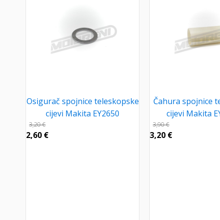
Osigurač spojnice teleskopske
Čahura spojnice t
cijevi Makita EY2650
cijevi Makita 
3,20
€
3,90
€
2,60
€
3,20
€