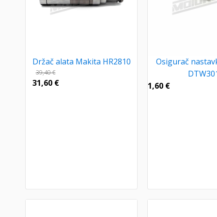
Držač alata Makita HR2810
Osigurač nastav
39,40
€
DTW30
31,60
€
1,60
€