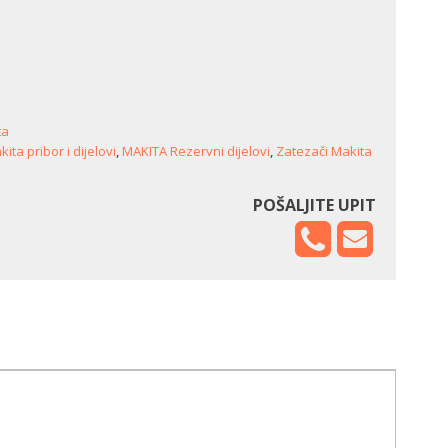
ta
ita pribor i dijelovi
,
MAKITA Rezervni dijelovi
,
Zatezači Makita
POŠALJITE UPIT