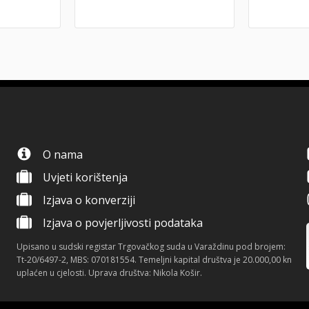
O nama
Uvjeti korištenja
Izjava o konverziji
Izjava o povjerljivosti podataka
Upisano u sudski registar Trgovačkog suda u Varaždinu pod brojem:
Tt-20/6497-2, MBS: 070181554. Temeljni kapital društva je 20.000,00 kn
uplaćen u cjelosti. Uprava društva: Nikola Košir.