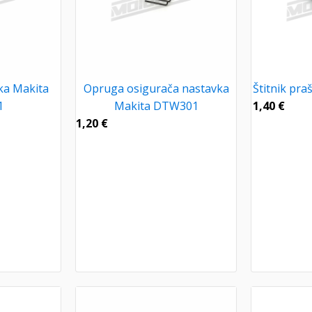
ka Makita
Opruga osigurača nastavka
Štitnik pr
1
Makita DTW301
1,40
€
1,20
€