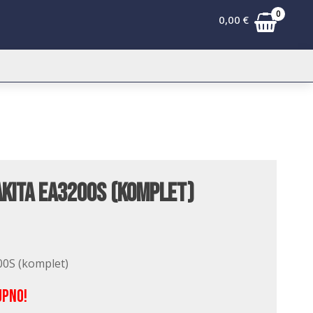
0
0,00
€
kita EA3200S (komplet)
00S (komplet)
upno!