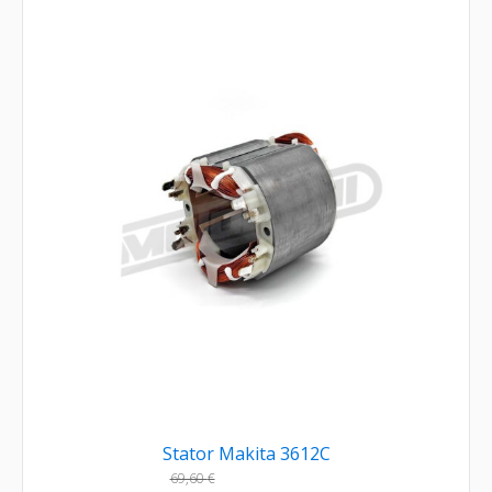
Stator Makita 3612C
69,60
€