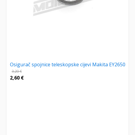
Osigurač spojnice teleskopske cijevi Makita EY2650
3,20
€
2,60
€