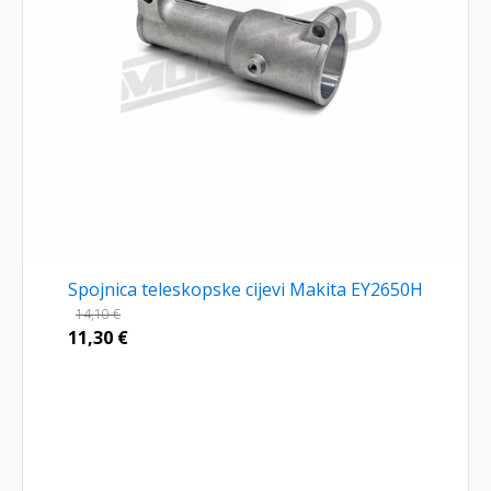
Spojnica teleskopske cijevi Makita EY2650H
14,10
€
11,30
€