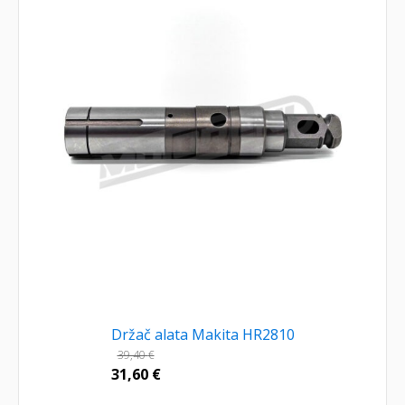
Držač alata Makita HR2810
39,40
€
31,60
€