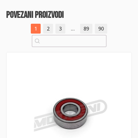
povezani proizvodi
1
2
3
…
89
90
Pretraži