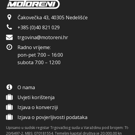
Čakovečka 43, 40305 Nedelišće
+385 (0)40 821 029
trgovina@motoreni.hr
Radno vrijeme:
pon-pet 7:00 – 16:00
subota 7:00 – 12:00
O nama
Uvjeti korištenja
Izjava o konverziji
Izjava o povjerljivosti podataka
Upisano u sudski registar Trgovačkog suda u Varaždinu pod brojem: Tt-
20/6497-2, MBS: 070181554. Temeljni kapital društva je 20.000,00 kn