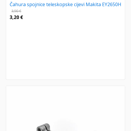
Čahura spojnice teleskopske cijevi Makita EY2650H
3,90
€
3,20
€