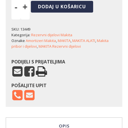
-
+
DODAJ U KOŠARICU
Amortizer
Makita
DCS400
količina
SKU:
13449
Kategorija:
Rezervni dijelovi Makita
Oznake
Amortizeri Makita
,
MAKITA
,
MAKITA ALATI
,
Makita
pribor i dijelovi
,
MAKITA Rezervni dijelovi
PODIJELI S PRIJATELJIMA
POŠALJITE UPIT
OPIS