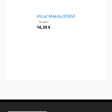
Klizač Makita JR3050
20,30
€
16,30
€