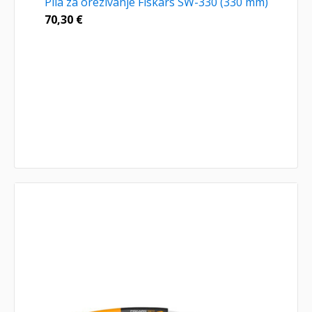
Pila za orezivanje Fiskars SW-330 (330 mm)
70,30
€