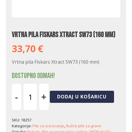
Vrtna pila Fiskars Xtract SW73 (160 mm)
33,70
€
Vrtna pila Fiskars Xtract SW73 (160 mm)
Dostupno odmah!
-
+
DODAJ U KOŠARICU
Vrtna
pila
Fiskars
Xtract
SKU:
18257
SW73
Kategorije:
Pile za orezivanje
,
Ručne pile za grane
(160
Oznake:
Fiskars
,
Pile za orezivanje i pribor
,
VRTNI ALATI i