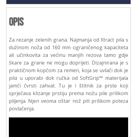
Opis
Za rezanje zelenih grana. Najmanja od Xtract pila s
dužinom noža od 160 mm ograničenog kapaciteta
ali učinkovita za većinu manjih rezova tamo gdje
škare za grane ne mogu doprijeti. Dizajnirana je s
praktičnom kopčom za remen, koja se uvlači dok je
pila u uporabi dok ručka od SoftGrip™ materijala
jamči čvrsti zahvat. Tu je i štitnik za prste koji
sprječava klizanje prstiju prema nožu pile prilikom
piljenja. Njen veoma oštar nož pili prilikom poteza
povlačenja.