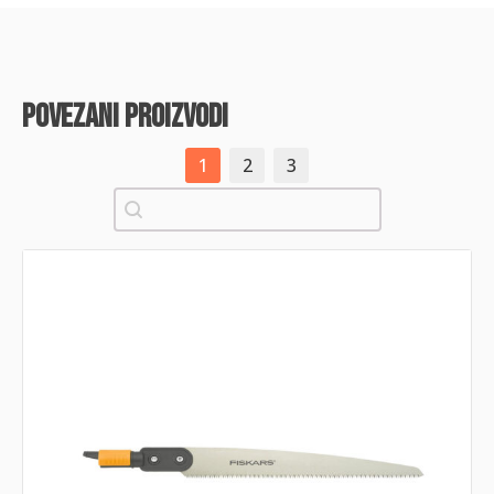
povezani proizvodi
1
2
3
Pretraži