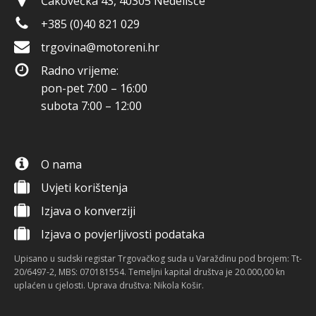
Čakovečka 43, 40305 Nedelišće
+385 (0)40 821 029
trgovina@motoreni.hr
Radno vrijeme:
pon-pet 7:00 – 16:00
subota 7:00 – 12:00
O nama
Uvjeti korištenja
Izjava o konverziji
Izjava o povjerljivosti podataka
Upisano u sudski registar Trgovačkog suda u Varaždinu pod brojem: Tt-
20/6497-2, MBS: 070181554. Temeljni kapital društva je 20.000,00 kn
uplaćen u cjelosti. Uprava društva: Nikola Košir.