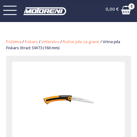
0
0,00
€
Početna
/
Fiskars
/
Vrtlarstvo
/
Ručne pile za grane
/ Vrtna pila
Fiskars Xtract SW73 (160 mm)