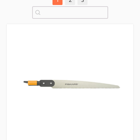
1
2
3
Pretraži