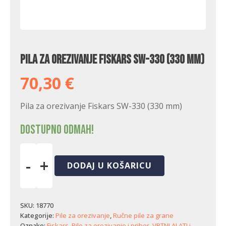
Pila za orezivanje Fiskars SW-330 (330 mm)
70,30
€
Pila za orezivanje Fiskars SW-330 (330 mm)
Dostupno odmah!
-
+
DODAJ U KOŠARICU
Pila
za
orezivanje
Fiskars
SKU:
18770
SW-
Kategorije:
Pile za orezivanje
,
Ručne pile za grane
330
Oznake:
Fiskars
,
Pile za orezivanje i pribor
,
VRTNI ALATI i