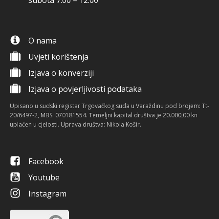
subota 7:00 – 12:00
O nama
Uvjeti korištenja
Izjava o konverziji
Izjava o povjerljivosti podataka
Upisano u sudski registar Trgovačkog suda u Varaždinu pod brojem: Tt-
20/6497-2, MBS: 070181554. Temeljni kapital društva je 20.000,00 kn
uplaćen u cjelosti. Uprava društva: Nikola Košir.
Facebook
Youtube
Instagram