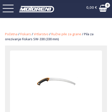
0
0,00
€
Početna
/
Fiskars
/
Vrtlarstvo
/
Ručne pile za grane
/ Pila za
orezivanje Fiskars SW-330 (330 mm)