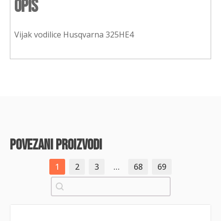
Opis
Vijak vodilice Husqvarna 325HE4
povezani proizvodi
1
2
3
…
68
69
Pretraži