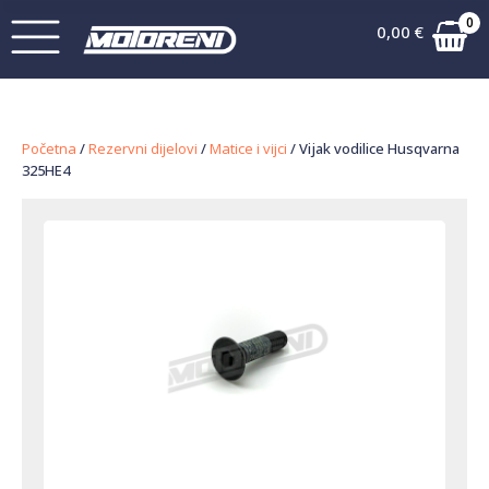
0
0,00
€
Početna
/
Rezervni dijelovi
/
Matice i vijci
/ Vijak vodilice Husqvarna
325HE4