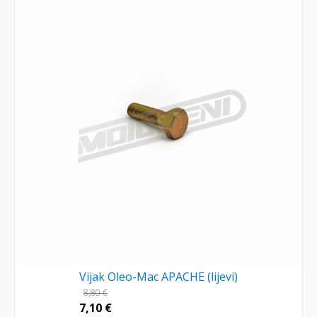
Vijak Oleo-Mac APACHE (lijevi)
8,80
€
7,10
€