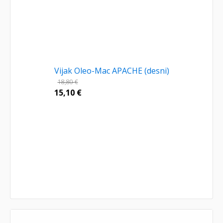
Vijak Oleo-Mac APACHE (desni)
18,80
€
15,10
€