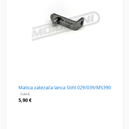
Matica zatezača lanca Stihl 029/039/MS390
7,30
€
5,90
€