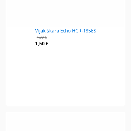
Vijak škara Echo HCR-185ES
1,90
€
1,50
€