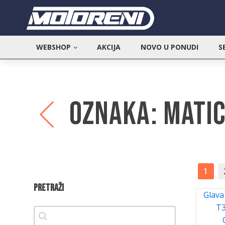
WEBSHOP
AKCIJA
NOVO U PONUDI
S
Oznaka:
Matice
1
Pretraži
Glava
T3
Pretraži
Pretraži