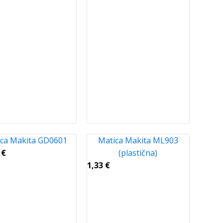
ca Makita GD0601
Matica Makita ML903
6
€
(plastična)
1,33
€