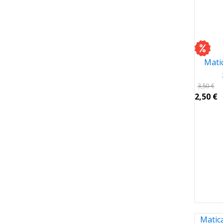
Mati
3,50
€
2,50
€
Matic