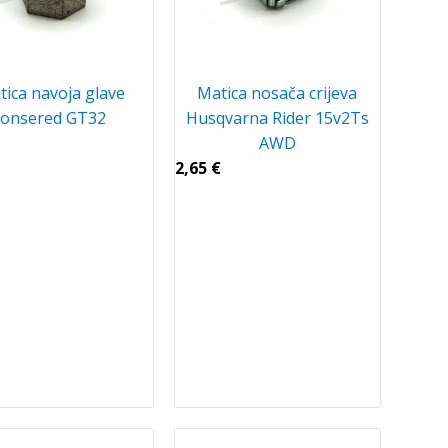
ica navoja glave
Matica nosača crijeva
Jonsered GT32
Husqvarna Rider 15v2Ts
AWD
2,65
€