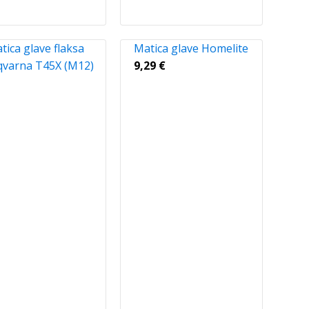
tica glave flaksa
Matica glave Homelite
varna T45X (M12)
9,29
€