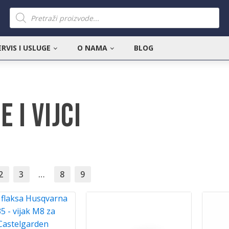
Products
search
ERVIS I USLUGE
O NAMA
BLOG
 i vijci
2
3
…
8
9
 flaksa Husqvarna
5 - vijak M8 za
Castelgarden