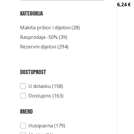
6,24
€
Kategorija
Kategorija
Makita pribor i dijelovi
(28)
Rasprodaja -50%
(39)
Rezervni dijelovi
(294)
Dostupnost
Dostupnost
U dolasku (158)
Dostupno (163)
Brend
Brend
Husqvarna
(179)