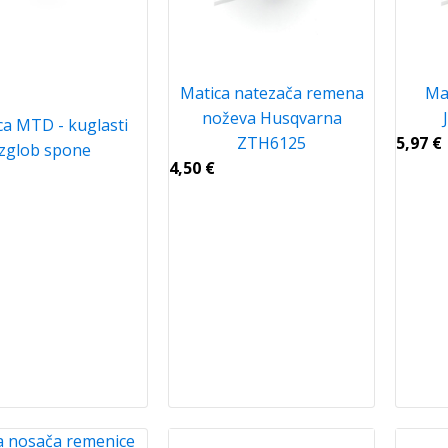
Matica natezača remena
Mat
noževa Husqvarna
ca MTD - kuglasti
ZTH6125
5,97
€
zglob spone
4,50
€
a nosača remenice