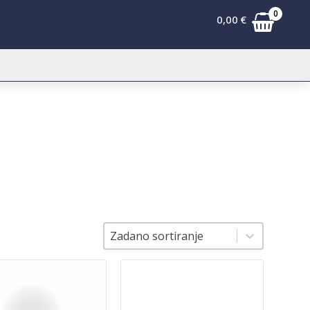
0
0,00
€
Sortiranje
Sortiranje
Zadano sortiranje