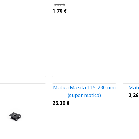
2,30
€
1,70
€
Matica Makita 115-230 mm
Mati
(super matica)
2,2
26,30
€