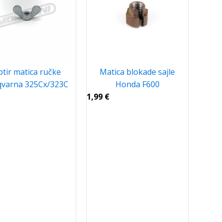
ptir matica ručke
Matica blokade sajle
varna 325Cx/323C
Honda F600
1,99
€