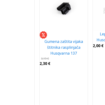
Le
Husq
Gumena zaštita vijaka
2,00
€
štitnika rasplinjača
Husqvarna 137
3,19
€
2,30
€