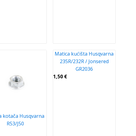
Matica kućišta Husqvarna
235R/232R / Jonsered
GR2036
1,50
€
a kotača Husqvarna
R53/J50