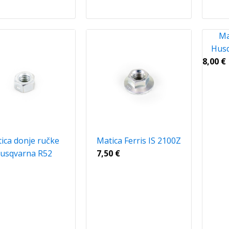
Ma
Husq
8,00
€
ica donje ručke
Matica Ferris IS 2100Z
usqvarna R52
7,50
€