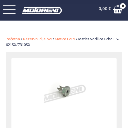
0
0,00
€
Početna
/
Rezervni dijelovi
/
Matice i vijci
/ Matica vodilice Echo CS-
621SX/7310SX