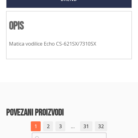
Opis
Matica vodilice Echo CS-621SX/7310SX
povezani proizvodi
1
2
3
…
31
32
Pretraži