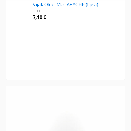
Vijak Oleo-Mac APACHE (lijevi)
8,80
€
7,10
€