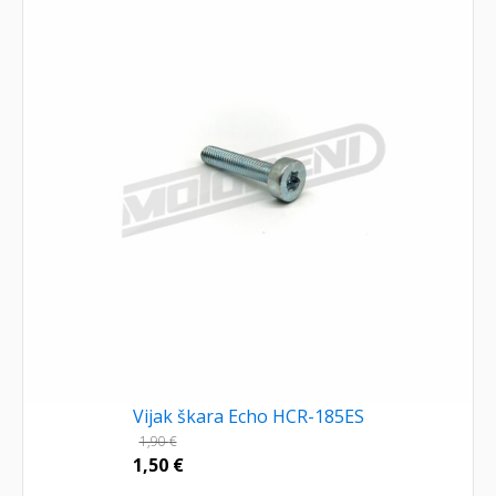
Vijak škara Echo HCR-185ES
1,90
€
1,50
€