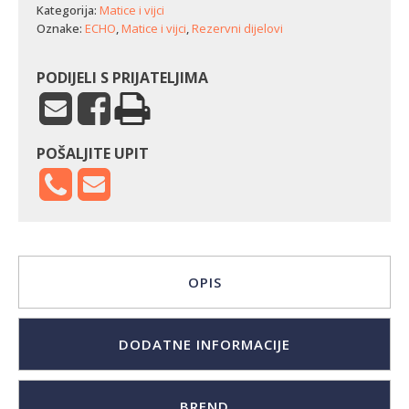
621SX/7310SX
Kategorija:
Matice i vijci
količina
Oznake:
ECHO
,
Matice i vijci
,
Rezervni dijelovi
PODIJELI S PRIJATELJIMA
POŠALJITE UPIT
OPIS
DODATNE INFORMACIJE
BREND