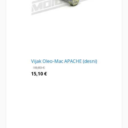
Vijak Oleo-Mac APACHE (desni)
18,80
€
15,10
€