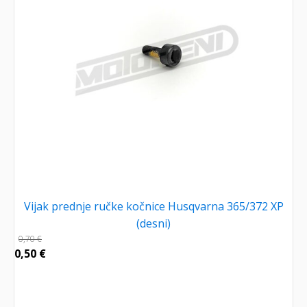
Vijak prednje ručke kočnice Husqvarna 365/372 XP
(desni)
0,70
€
0,50
€