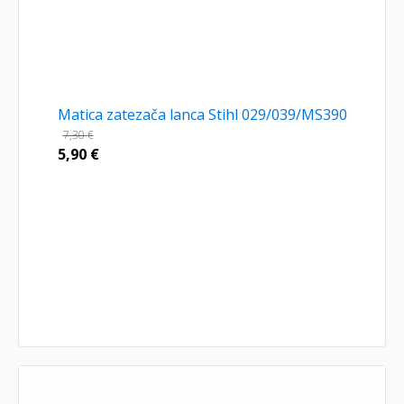
Matica zatezača lanca Stihl 029/039/MS390
7,30
€
5,90
€