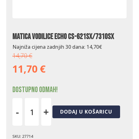
Matica vodilice Echo CS-621SX/7310SX
Najniža cijena zadnjih 30 dana:
14,70
€
14,70
€
11,70
€
Dostupno odmah!
-
+
DODAJ U KOŠARICU
Matica
vodilice
Echo
CS-
SKU:
27714