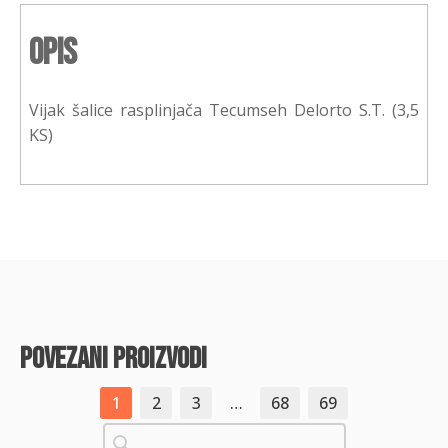
Opis
Vijak šalice rasplinjača Tecumseh Delorto S.T. (3,5
KS)
povezani proizvodi
1
2
3
…
68
69
Pretraži