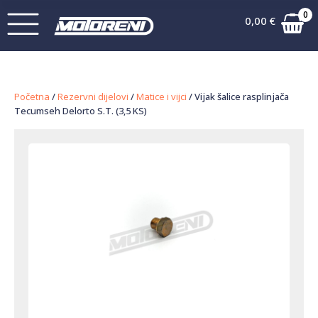
0
0,00
€
Početna
/
Rezervni dijelovi
/
Matice i vijci
/ Vijak šalice rasplinjača
Tecumseh Delorto S.T. (3,5 KS)