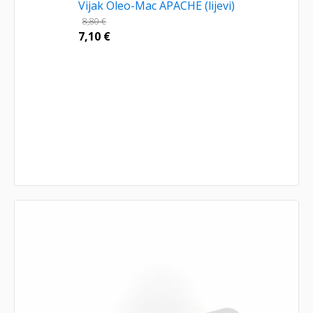
Vijak Oleo-Mac APACHE (lijevi)
8,80
€
7,10
€