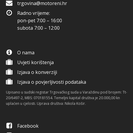
trgovina@motoreni.hr
Radno vrijeme:
pon-pet 7:00 – 16:00
subota 7:00 – 12:00
O nama
Uvjeti korištenja
Izjava o konverziji
Izjava o povjerljivosti podataka
Upisano u sudski registar Trgovačkog suda u Varaždinu pod brojem: Tt-
20/6497-2, MBS: 070181554. Temeljni kapital društva je 20.000,00 kn
uplaćen u cjelosti. Uprava društva: Nikola Košir.
Facebook