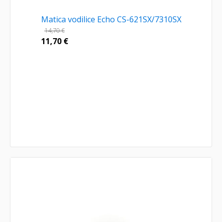
Matica vodilice Echo CS-621SX/7310SX
14,70
€
11,70
€