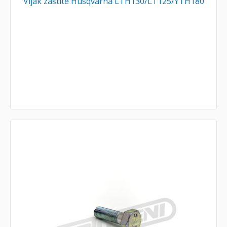
Vijak zaštite Husqvarna LTH130/LT125/YTH180