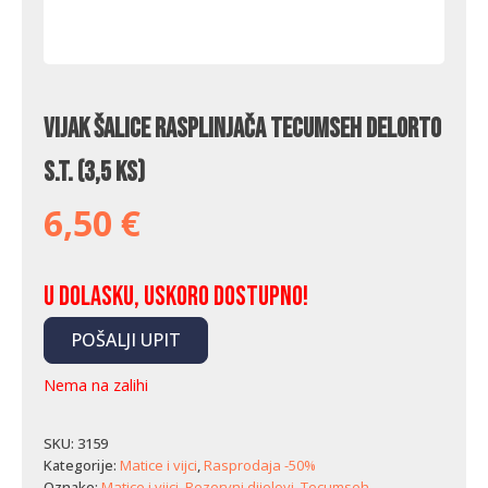
Vijak šalice rasplinjača Tecumseh Delorto
S.T. (3,5 KS)
6,50
€
U dolasku, uskoro dostupno!
POŠALJI UPIT
Nema na zalihi
SKU:
3159
Kategorije:
Matice i vijci
,
Rasprodaja -50%
Oznake:
Matice i vijci
,
Rezervni dijelovi
,
Tecumseh