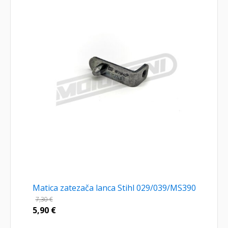
Matica zatezača lanca Stihl 029/039/MS390
7,30
€
5,90
€