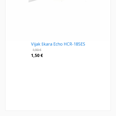
Vijak škara Echo HCR-185ES
1,90
€
1,50
€