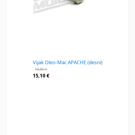
Vijak Oleo-Mac APACHE (desni)
18,80
€
15,10
€