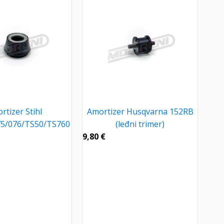
rtizer Stihl
Amortizer Husqvarna 152RB
75/076/TS50/TS760
(leđni trimer)
9,80
€