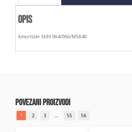
Opis
Amortizer Stihl 064/066/MS640
povezani proizvodi
1
2
3
…
55
56