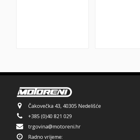
Čakovečka 43, 40305 Nedelišće
+385 (0)40 821 029
trgovina@motoreni.hr
Radno vrijeme: