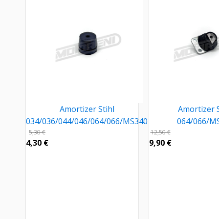
Amortizer Stihl
Amortizer S
034/036/044/046/064/066/MS340
064/066/M
5,30
€
12,50
€
4,30
€
9,90
€