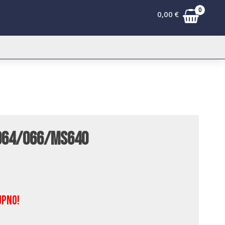
0
0,00
€
 064/066/MS640
upno!