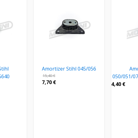
tihl
Amortizer Stihl 045/056
Amo
S640
15,40
€
050/051/0
7,70
€
4,40
€