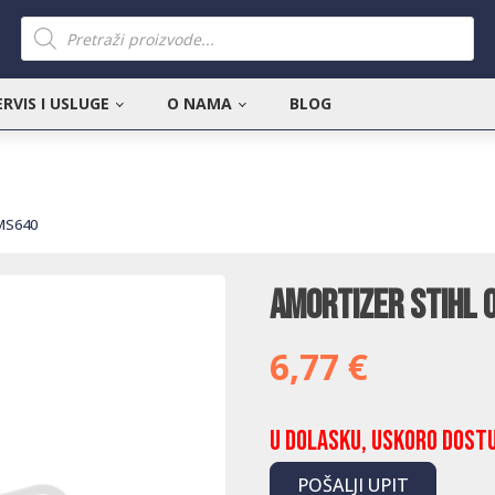
Products
search
ERVIS I USLUGE
O NAMA
BLOG
/MS640
Amortizer Stihl
6,77
€
U dolasku, uskoro dost
POŠALJI UPIT