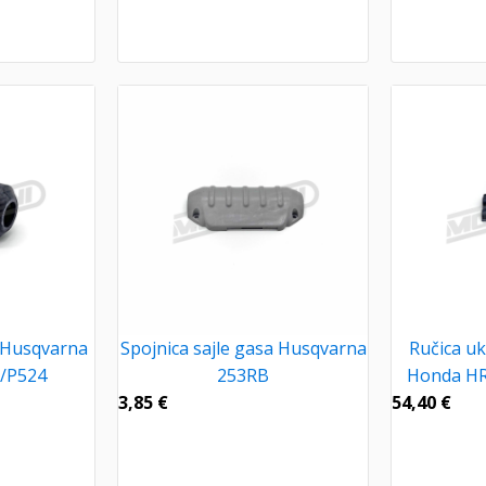
a Husqvarna
Spojnica sajle gasa Husqvarna
Ručica u
/P524
253RB
Honda HRG
3,85
€
54,40
€