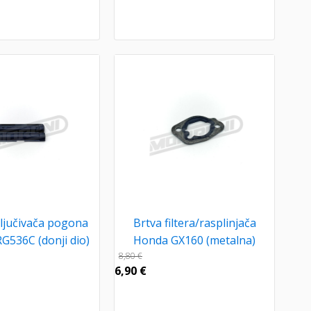
ključivača pogona
Brtva filtera/rasplinjača
536C (donji dio)
Honda GX160 (metalna)
8,80
€
6,90
€