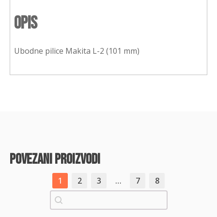
Opis
Ubodne pilice Makita L-2 (101 mm)
povezani proizvodi
1
2
3
…
7
8
Pretraži