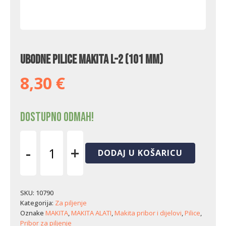
Ubodne pilice Makita L-2 (101 mm)
8,30
€
Dostupno odmah!
-
+
DODAJ U KOŠARICU
Ubodne
pilice
Makita
L-
SKU:
10790
2
Kategorija:
Za piljenje
(101
Oznake
MAKITA
,
MAKITA ALATI
,
Makita pribor i dijelovi
,
Pilice
,
mm)
Pribor za piljenje