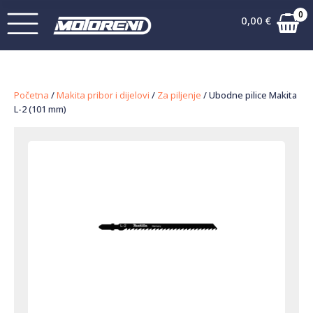
0
0,00
€
Početna
/
Makita pribor i dijelovi
/
Za piljenje
/ Ubodne pilice Makita
L-2 (101 mm)