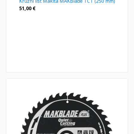
Kružni list Makita MAKBlade TCT (250 mm)
51,00
€