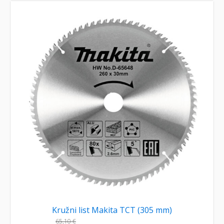
Kružni list Makita TCT (305 mm)
65,10
€