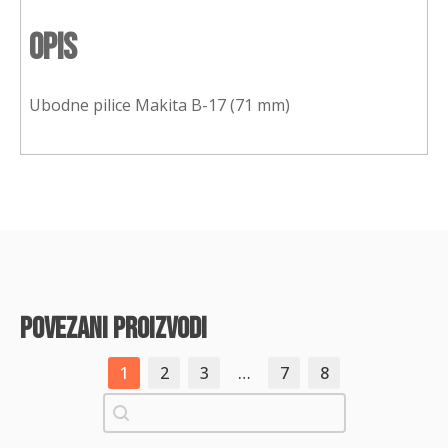
Opis
Ubodne pilice Makita B-17 (71 mm)
povezani proizvodi
1
2
3
…
7
8
Pretraži