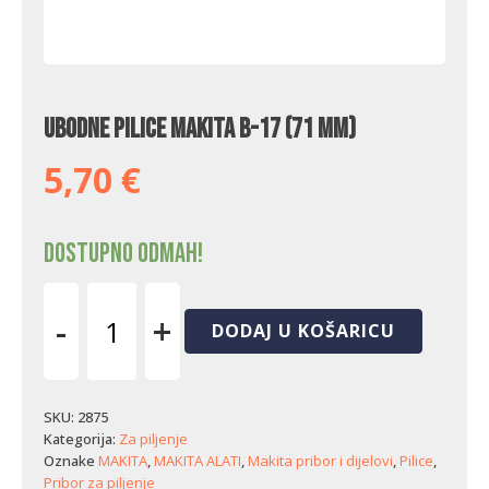
Ubodne pilice Makita B-17 (71 mm)
5,70
€
Dostupno odmah!
-
+
DODAJ U KOŠARICU
Ubodne
pilice
Makita
B-
SKU:
2875
17
Kategorija:
Za piljenje
(71
Oznake
MAKITA
,
MAKITA ALATI
,
Makita pribor i dijelovi
,
Pilice
,
mm)
Pribor za piljenje