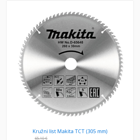
Kružni list Makita TCT (305 mm)
65,10
€