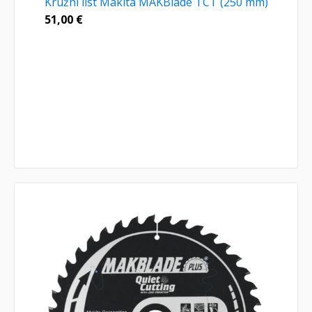
Kružni list Makita MAKBlade TCT (250 mm)
51,00
€