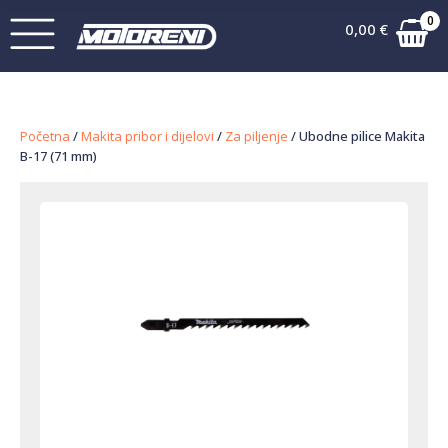
0
0,00
€
Početna
/
Makita pribor i dijelovi
/
Za piljenje
/ Ubodne pilice Makita
B-17 (71 mm)