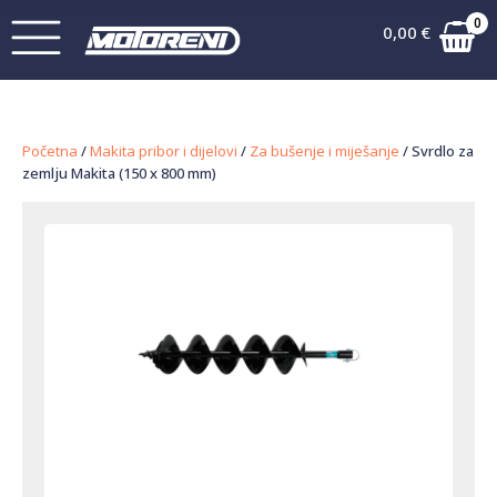
0
0,00
€
Početna
/
Makita pribor i dijelovi
/
Za bušenje i miješanje
/ Svrdlo za
zemlju Makita (150 x 800 mm)