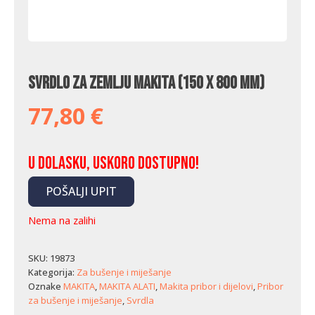
Svrdlo za zemlju Makita (150 x 800 mm)
77,80
€
U dolasku, uskoro dostupno!
POŠALJI UPIT
Nema na zalihi
SKU:
19873
Kategorija:
Za bušenje i miješanje
Oznake
MAKITA
,
MAKITA ALATI
,
Makita pribor i dijelovi
,
Pribor
za bušenje i miješanje
,
Svrdla