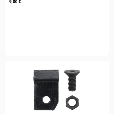
9,80
€