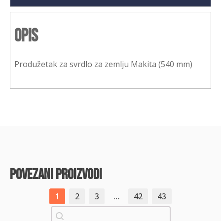
Opis
Produžetak za svrdlo za zemlju Makita (540 mm)
povezani proizvodi
1
2
3
…
42
43
Pretraži