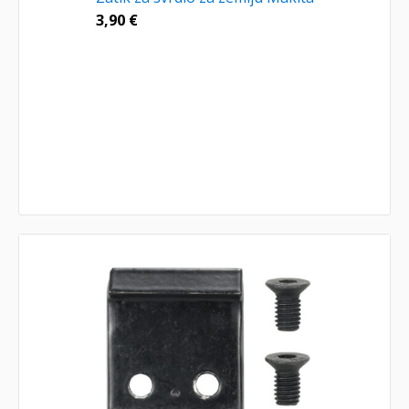
3,90
€