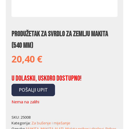
Produžetak za svrdlo za zemlju Makita
(540 mm)
20,40
€
U dolasku, uskoro dostupno!
POŠALJI UPIT
Nema na zalihi
SKU:
25008
Kategorija:
Za bušenje i miješanje
Oznake
MAKITA
,
MAKITA ALATI
,
Makita pribor i dijelovi
,
Pribor