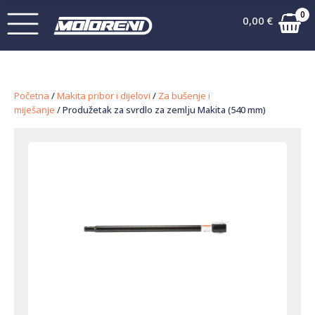
0
0,00
€
Početna
/
Makita pribor i dijelovi
/
Za bušenje i
miješanje
/ Produžetak za svrdlo za zemlju Makita (540 mm)