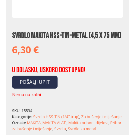
Svrdlo Makita HSS-TiN-Metal (4,5 x 75 mm)
6,30
€
U dolasku, uskoro dostupno!
POŠALJI UPIT
Nema na zalihi
SKU:
15534
Kategorije:
Svrdlo HSS-TiN (1/4" trup)
,
Za bušenje i miješanje
Oznake
MAKITA
,
MAKITA ALATI
,
Makita pribor i dijelovi
,
Pribor
za bušenje i miješanje
,
Svrdla
,
Svrdlo za metal