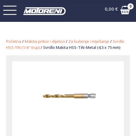
0
0,00
€
Početna
/
Makita pribor i dijelovi
/
Za bušenje i miješanje
/
Svrdlo
HSS-TiN (1/4" trup)
/ Svrdlo Makita HSS-TiN-Metal (4,5 x 75 mm)