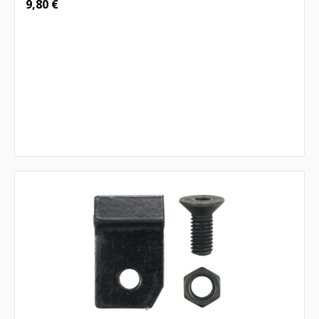
9,80
€