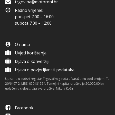
trgovina@motoreni.hr
Radno vrijeme:
pon-pet 7:00 – 16:00
subota 7:00 – 12:00
O nama
Uvjeti korištenja
Izjava o konverziji
Izjava o povjerljivosti podataka
Upisano u sudski registar Trgovačkog suda u Varaždinu pod brojem: Tt-
20/6497-2, MBS: 070181554. Temeljni kapital društva je 20.000,00 kn
uplaćen u cjelosti. Uprava društva: Nikola Košir.
Facebook