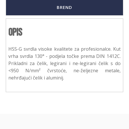
BREND
Opis
HSS-G svrdla visoke kvalitete za profesionalce. Kut
vrha svrdla 130° - podjela točke prema DIN 1412C.
Prikladni za čelik, legirani i ne-legirani čelik s do
<950 N/mm² čvrstoće, ne-željezne metale,
nehrđajući čelik i aluminij.