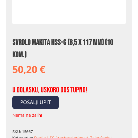
Svrdlo Makita HSS-G (8,5 x 117 mm) (10
kom.)
50,20
€
U dolasku, uskoro dostupno!
POŠALJI UPIT
Nema na zalihi
SKU:
15667
Kategorije:
Svrdlo HSS (trostrani prihvat)
,
Za bušenje i