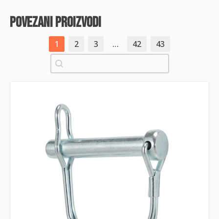
povezani proizvodi
1
2
3
…
42
43
Pretraži