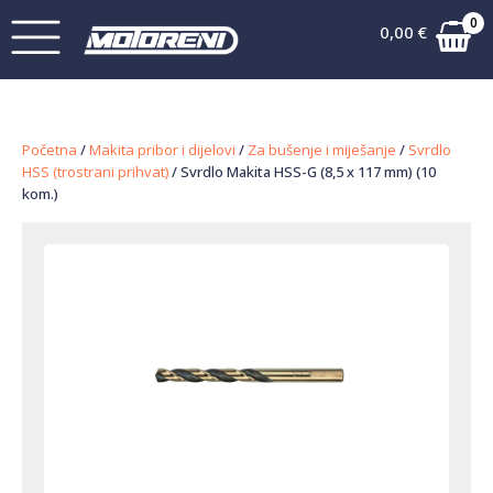
0
0,00
€
Početna
/
Makita pribor i dijelovi
/
Za bušenje i miješanje
/
Svrdlo
HSS (trostrani prihvat)
/ Svrdlo Makita HSS-G (8,5 x 117 mm) (10
kom.)