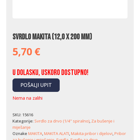
Svrdlo Makita (12,0 x 200 mm)
5,70
€
U dolasku, uskoro dostupno!
POŠALJI UPIT
Nema na zalihi
SKU:
15616
Kategorije:
Svrdlo za drvo (1/4" spiralno)
,
Za bušenje i
miješanje
Oznake
MAKITA
,
MAKITA ALATI
,
Makita pribor i dijelovi
,
Pribor
za bušenje i miješanje
,
Svrdla
,
Svrdlo za drvo