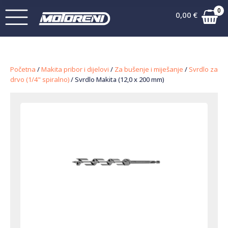
0
0,00
€
Početna
/
Makita pribor i dijelovi
/
Za bušenje i miješanje
/
Svrdlo za
drvo (1/4" spiralno)
/ Svrdlo Makita (12,0 x 200 mm)