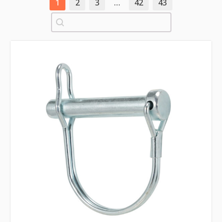
1
2
3
…
42
43
Pretraži