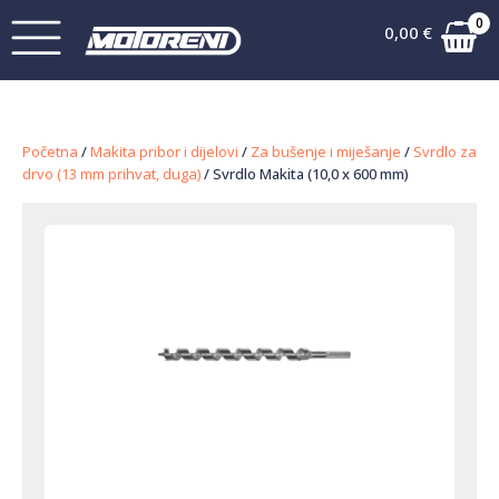
0
0,00
€
Početna
/
Makita pribor i dijelovi
/
Za bušenje i miješanje
/
Svrdlo za
drvo (13 mm prihvat, duga)
/ Svrdlo Makita (10,0 x 600 mm)