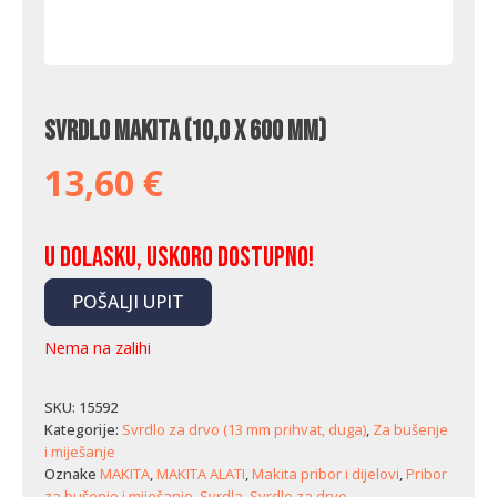
Svrdlo Makita (10,0 x 600 mm)
13,60
€
U dolasku, uskoro dostupno!
POŠALJI UPIT
Nema na zalihi
SKU:
15592
Kategorije:
Svrdlo za drvo (13 mm prihvat, duga)
,
Za bušenje
i miješanje
Oznake
MAKITA
,
MAKITA ALATI
,
Makita pribor i dijelovi
,
Pribor
za bušenje i miješanje
,
Svrdla
,
Svrdlo za drvo