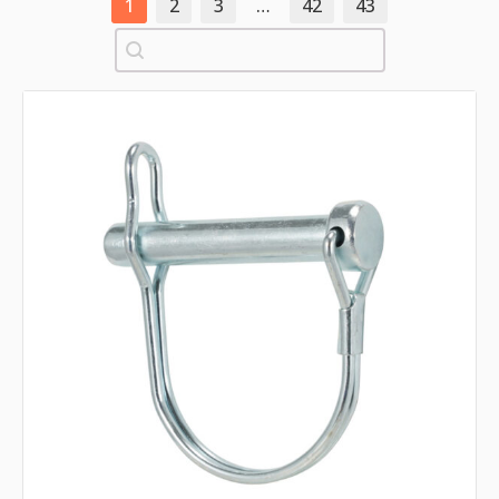
1
2
3
…
42
43
Pretraži