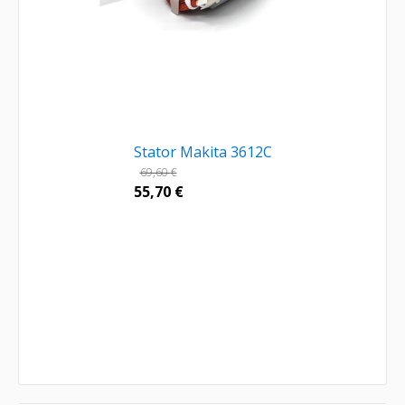
Stator Makita 3612C
69,60
€
55,70
€