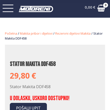
0
0,00
€
Početna
/
Makita pribor i dijelovi
/
Rezervni dijelovi Makita
/ Stator
Makita DDF458
Stator Makita DDF458
29,80
€
Stator Makita DDF458
U dolasku, uskoro dostupno!
POŠALJI UPIT