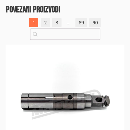
povezani proizvodi
1
2
3
…
89
90
Pretraži