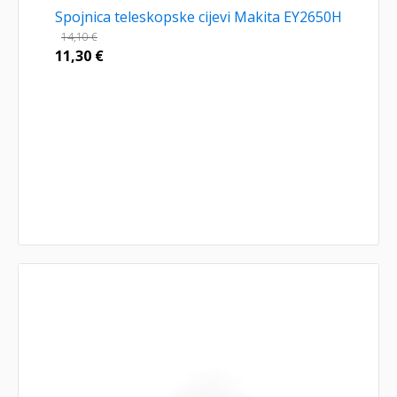
Spojnica teleskopske cijevi Makita EY2650H
14,10
€
11,30
€