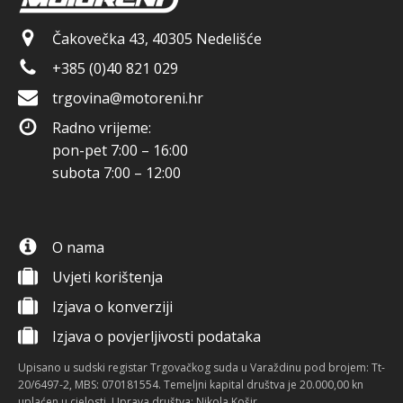
Čakovečka 43, 40305 Nedelišće
+385 (0)40 821 029
trgovina@motoreni.hr
Radno vrijeme:
pon-pet 7:00 – 16:00
subota 7:00 – 12:00
O nama
Uvjeti korištenja
Izjava o konverziji
Izjava o povjerljivosti podataka
Upisano u sudski registar Trgovačkog suda u Varaždinu pod brojem: Tt-
20/6497-2, MBS: 070181554. Temeljni kapital društva je 20.000,00 kn
uplaćen u cjelosti. Uprava društva: Nikola Košir.