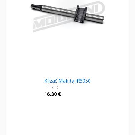
Klizač Makita JR3050
20,30
€
16,30
€