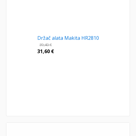
Držač alata Makita HR2810
39,40
€
31,60
€