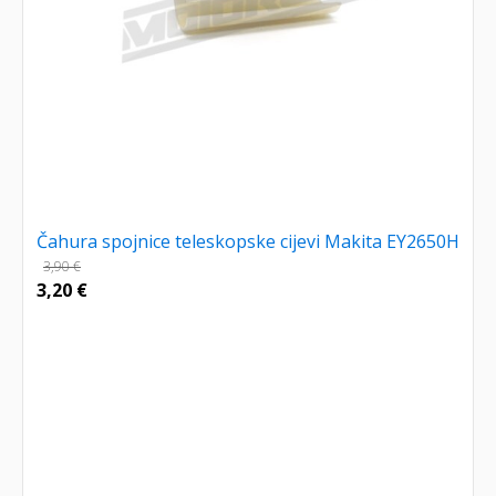
Čahura spojnice teleskopske cijevi Makita EY2650H
3,90
€
3,20
€