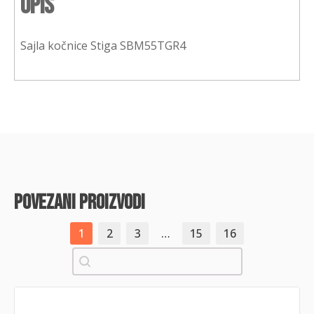
Opis
Sajla kočnice Stiga SBM55TGR4
povezani proizvodi
1
2
3
…
15
16
Pretraži