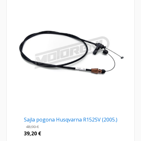
Sajla pogona Husqvarna R152SV (2005.)
48,90
€
39,20
€