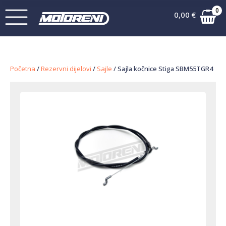
0
0,00
€
Početna
/
Rezervni dijelovi
/
Sajle
/ Sajla kočnice Stiga SBM55TGR4