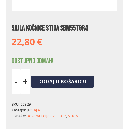
Sajla kočnice Stiga SBM55TGR4
22,80
€
Dostupno odmah!
-
+
DODAJ U KOŠARICU
Sajla
kočnice
Stiga
SBM55TGR4
SKU:
22929
količina
Kategorija:
Sajle
Oznake:
Rezervni dijelovi
,
Sajle
,
STIGA