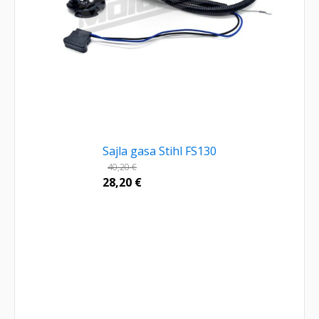
Sajla gasa Stihl FS130
40,20
€
28,20
€