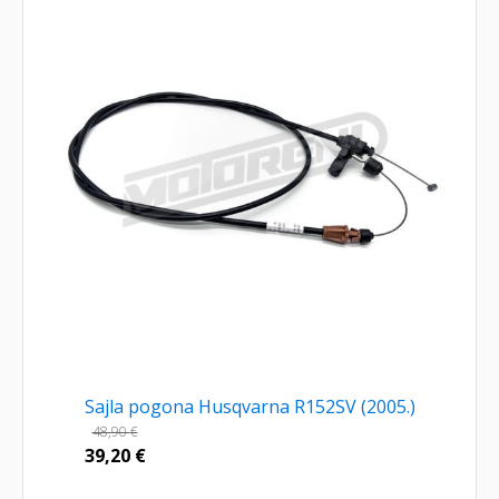
Sajla pogona Husqvarna R152SV (2005.)
48,90
€
39,20
€