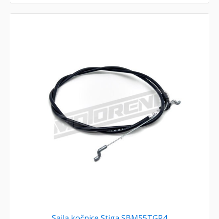
Sajla kočnice Stiga SBM55TGR4