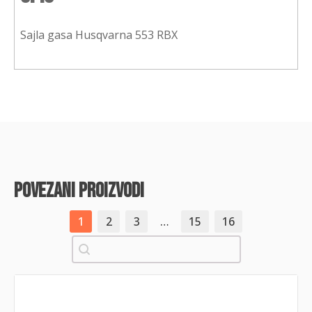
Sajla gasa Husqvarna 553 RBX
povezani proizvodi
1
2
3
…
15
16
Pretraži