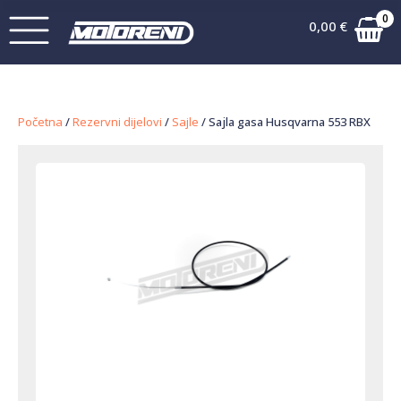
0
0,00
€
Početna
/
Rezervni dijelovi
/
Sajle
/ Sajla gasa Husqvarna 553 RBX