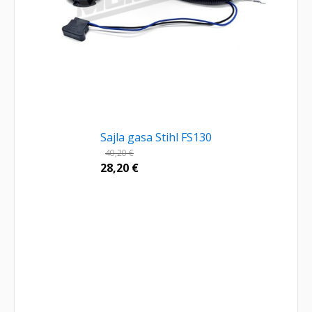
Sajla gasa Stihl FS130
40,20
€
28,20
€