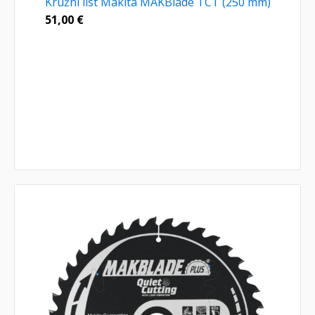
Kružni list Makita MAKBlade TCT (250 mm)
51,00
€