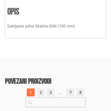
Opis
Sabljaste pilice Makita BiM (100 mm)
povezani proizvodi
1
2
3
…
7
8
Pretraži