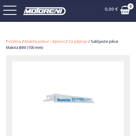
0
0,00
€
Početna
/
Makita pribor i dijelovi
/
Za piljenje
/ Sabljaste pilice
Makita BiM (100 mm)