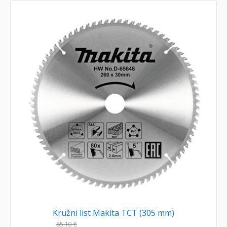
Kružni list Makita TCT (305 mm)
65,10
€