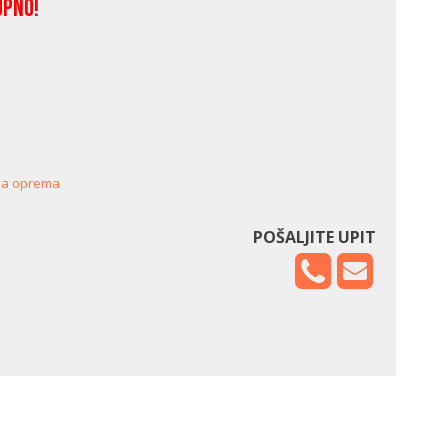
upno!
na oprema
POŠALJITE UPIT