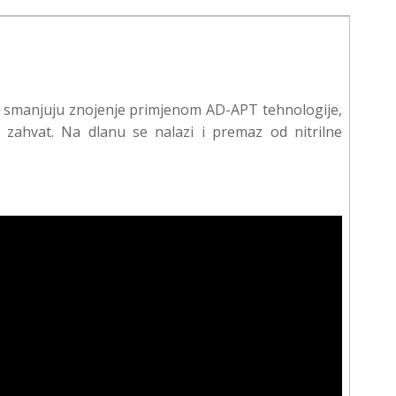
i smanjuju znojenje primjenom AD-APT tehnologije,
 zahvat. Na dlanu se nalazi i premaz od nitrilne