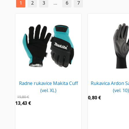
1
2
3
…
6
7
Radne rukavice Makita Cuff
Rukavica Ardon S
(vel. XL)
(vel. 10)
15,80
€
0,80
€
13,43
€