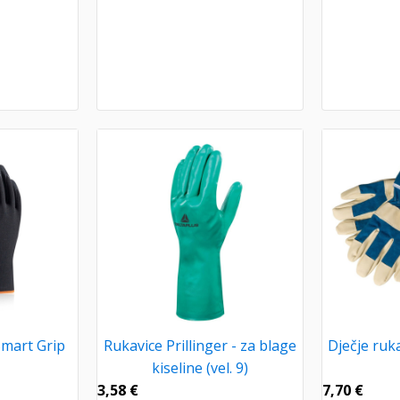
Smart Grip
Rukavice Prillinger - za blage
Dječje ruka
kiseline (vel. 9)
3,58
€
7,70
€