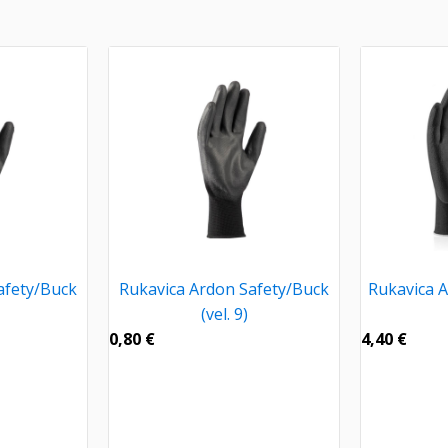
afety/Buck
Rukavica Ardon Safety/Buck
Rukavica 
(vel. 9)
0,80
€
4,40
€