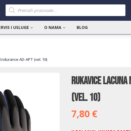
Products
search
ERVIS I USLUGE
O NAMA
BLOG
Endurance AD-APT (vel. 10)
Rukavice Lacuna 
(vel. 10)
7,80
€