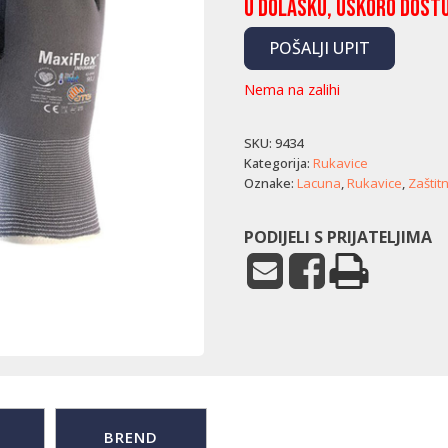
U dolasku, uskoro dost
POŠALJI UPIT
Nema na zalihi
SKU:
9434
Kategorija:
Rukavice
Oznake:
Lacuna
,
Rukavice
,
Zaštit
PODIJELI S PRIJATELJIMA
BREND