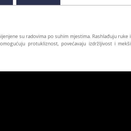
ijenjene su radovima po suhim mjestima. Rashlađuju ruke 
omogućuju protukliznost, povećavaju izdržljivost i mekši