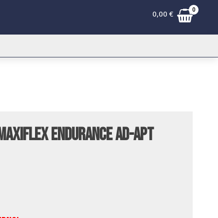
0
0,00
€
Maxiflex Endurance AD-APT