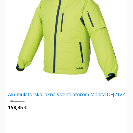
Akumulatorska jakna s ventilatorom Makita DFJ212Z
186,30
€
158,35
€