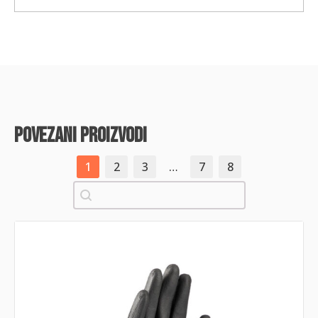
povezani proizvodi
1
2
3
…
7
8
Pretraži