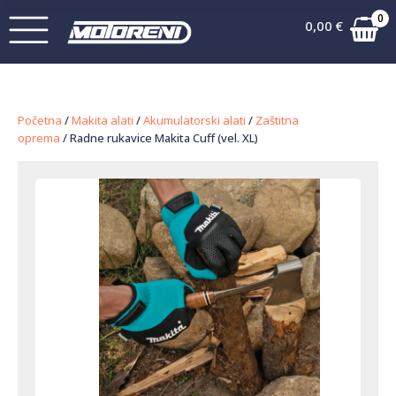
0
0,00
€
Početna
/
Makita alati
/
Akumulatorski alati
/
Zaštitna
oprema
/ Radne rukavice Makita Cuff (vel. XL)