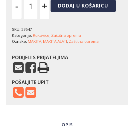
-
+
DODAJ U KOŠARICU
Radne
rukavice
Makita
Cuff
SKU:
27647
(vel.
Kategorije:
Rukavice
,
Zaštitna oprema
XL)
Oznake:
MAKITA
,
MAKITA ALATI
,
Zaštitna oprema
količina
PODIJELI S PRIJATELJIMA
POŠALJITE UPIT
OPIS