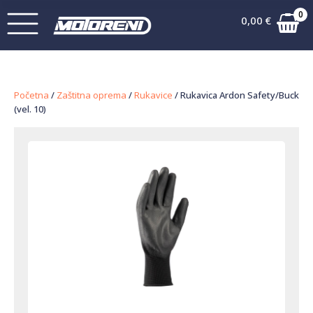
0
0,00
€
Početna
/
Zaštitna oprema
/
Rukavice
/ Rukavica Ardon Safety/Buck
(vel. 10)