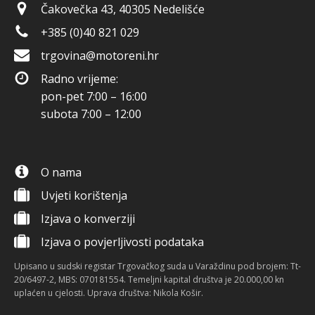
Čakovečka 43, 40305 Nedelišće
+385 (0)40 821 029
trgovina@motoreni.hr
Radno vrijeme:
pon-pet 7:00 – 16:00
subota 7:00 – 12:00
O nama
Uvjeti korištenja
Izjava o konverziji
Izjava o povjerljivosti podataka
Upisano u sudski registar Trgovačkog suda u Varaždinu pod brojem: Tt-
20/6497-2, MBS: 070181554. Temeljni kapital društva je 20.000,00 kn
uplaćen u cjelosti. Uprava društva: Nikola Košir.