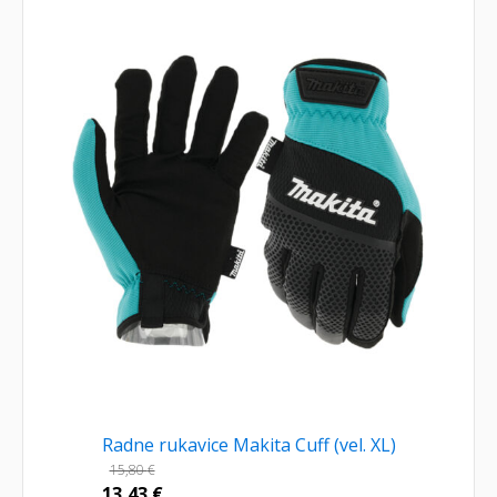
Radne rukavice Makita Cuff (vel. XL)
15,80
€
13,43
€