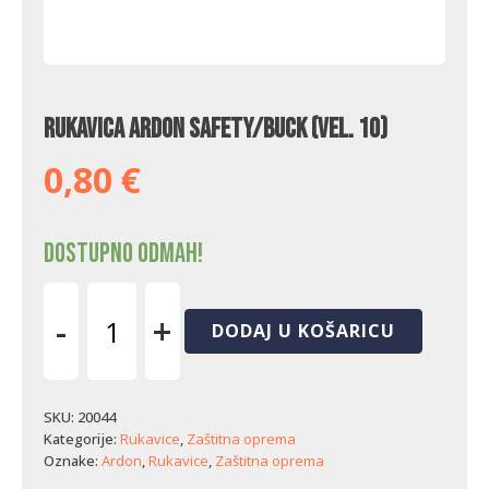
Rukavica Ardon Safety/Buck (vel. 10)
0,80
€
Dostupno odmah!
-
+
DODAJ U KOŠARICU
Rukavica
Ardon
Safety/Buck
(vel.
SKU:
20044
10)
Kategorije:
Rukavice
,
Zaštitna oprema
količina
Oznake:
Ardon
,
Rukavice
,
Zaštitna oprema