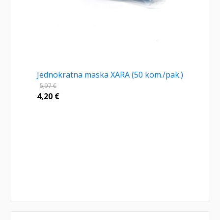
Jednokratna maska XARA (50 kom./pak.)
5,97
€
4,20
€