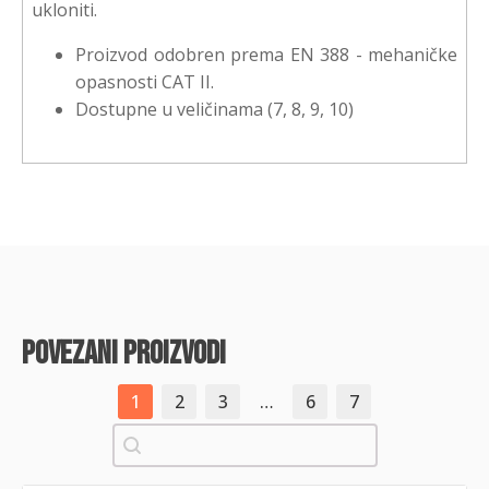
ukloniti.
Proizvod odobren prema EN 388 - mehaničke
opasnosti CAT II.
Dostupne u veličinama (7, 8, 9, 10)
povezani proizvodi
1
2
3
…
6
7
Pretraži