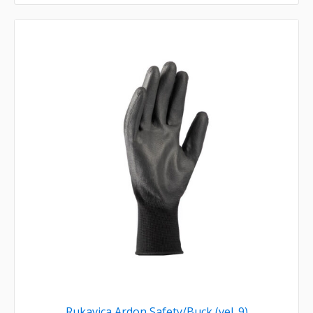
Rukavica Ardon Safety/Buck (vel. 9)