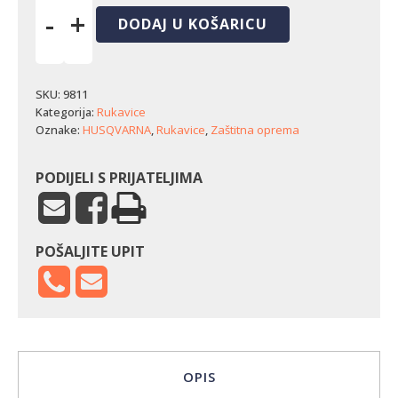
-
+
DODAJ U KOŠARICU
Rukavice
Husqvarna
Functional
Light
SKU:
9811
Non-
Kategorija:
Rukavice
slip
Oznake:
HUSQVARNA
,
Rukavice
,
Zaštitna oprema
(vel.
10)
količina
PODIJELI S PRIJATELJIMA
POŠALJITE UPIT
OPIS