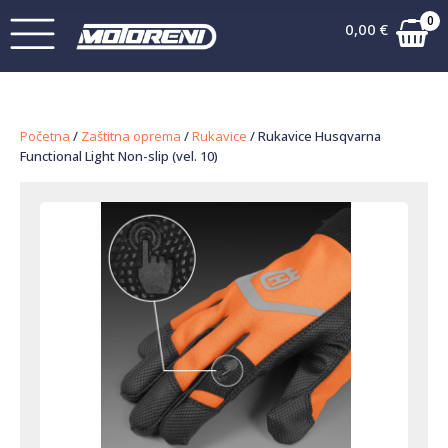
0
0,00
€
Početna
/
Zaštitna oprema
/
Rukavice
/ Rukavice Husqvarna
Functional Light Non-slip (vel. 10)