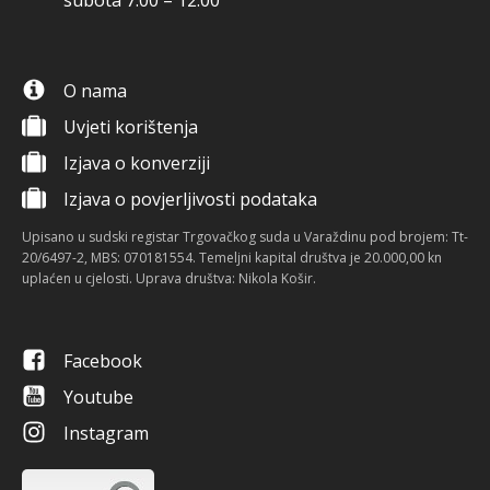
subota 7:00 – 12:00
O nama
Uvjeti korištenja
Izjava o konverziji
Izjava o povjerljivosti podataka
Upisano u sudski registar Trgovačkog suda u Varaždinu pod brojem: Tt-
20/6497-2, MBS: 070181554. Temeljni kapital društva je 20.000,00 kn
uplaćen u cjelosti. Uprava društva: Nikola Košir.
Facebook
Youtube
Instagram