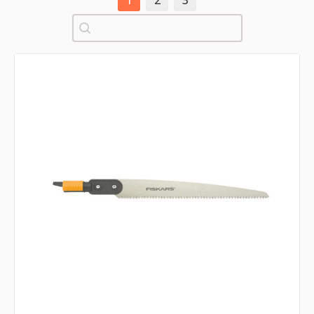
1
2
3
Pretraži