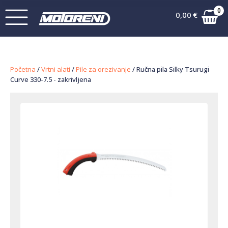
0
0,00
€
Početna
/
Vrtni alati
/
Pile za orezivanje
/ Ručna pila Silky Tsurugi
Curve 330-7.5 - zakrivljena