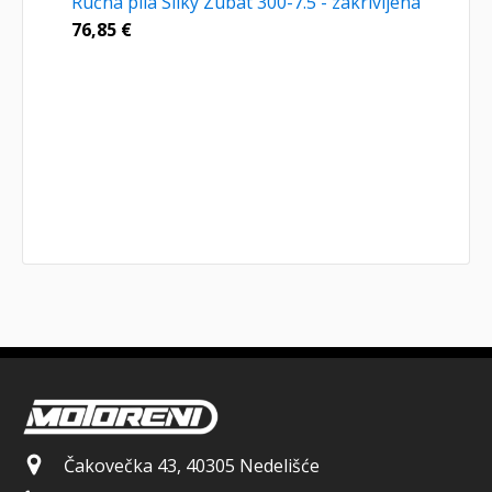
Ručna pila Silky Zubat 300-7.5 - zakrivljena
76,85
€
Čakovečka 43, 40305 Nedelišće