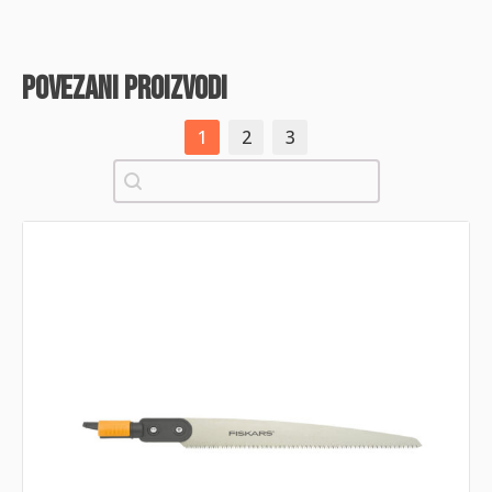
povezani proizvodi
1
2
3
Pretraži