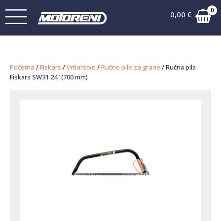
0
0,00
€
Početna
/
Fiskars
/
Vrtlarstvo
/
Ručne pile za grane
/ Ručna pila
Fiskars SW31 24" (700 mm)