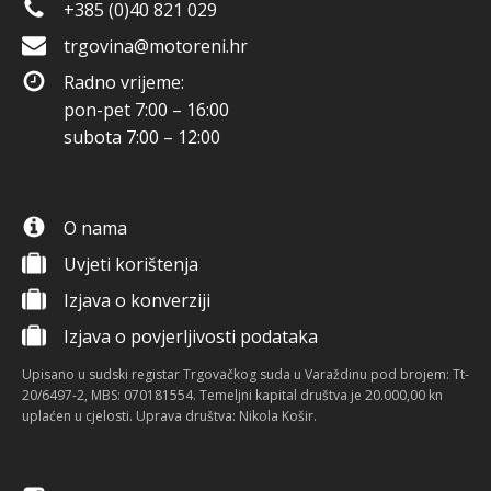
+385 (0)40 821 029
trgovina@motoreni.hr
Radno vrijeme:
pon-pet 7:00 – 16:00
subota 7:00 – 12:00
O nama
Uvjeti korištenja
Izjava o konverziji
Izjava o povjerljivosti podataka
Upisano u sudski registar Trgovačkog suda u Varaždinu pod brojem: Tt-
20/6497-2, MBS: 070181554. Temeljni kapital društva je 20.000,00 kn
uplaćen u cjelosti. Uprava društva: Nikola Košir.