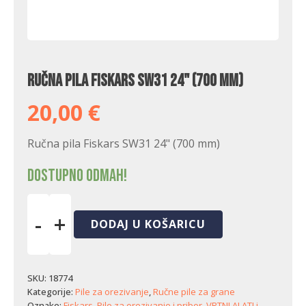
Ručna pila Fiskars SW31 24" (700 mm)
20,00
€
Ručna pila Fiskars SW31 24" (700 mm)
Dostupno odmah!
-
+
DODAJ U KOŠARICU
Ručna
pila
Fiskars
SW31
SKU:
18774
24"
Kategorije:
Pile za orezivanje
,
Ručne pile za grane
(700
Oznake:
Fiskars
,
Pile za orezivanje i pribor
,
VRTNI ALATI i