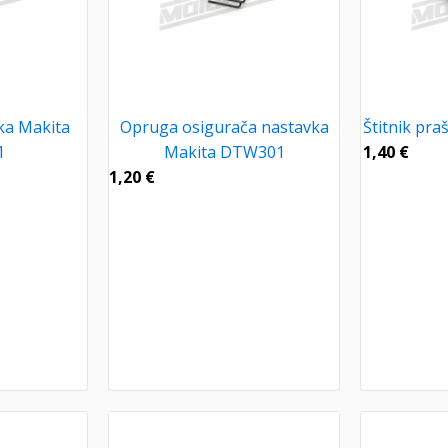
ka Makita
Opruga osigurača nastavka
Štitnik pr
1
Makita DTW301
1,40
€
1,20
€