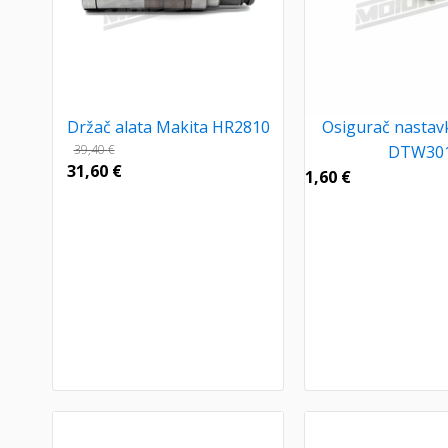
Držač alata Makita HR2810
Osigurač nastav
39,40
€
DTW30
31,60
€
1,60
€