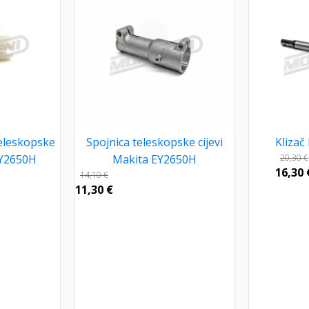
eleskopske
Spojnica teleskopske cijevi
Klizač
EY2650H
Makita EY2650H
20,30
€
16,30
14,10
€
11,30
€