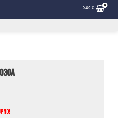
0
0,00
€
4030A
upno!