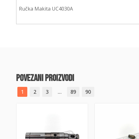
Ručka Makita UC4030A
povezani proizvodi
1
2
3
…
89
90