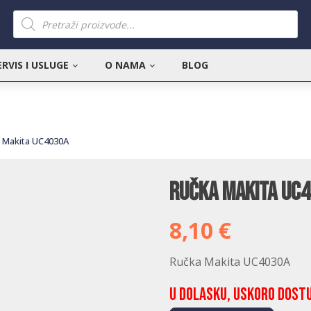
Products
search
ERVIS I USLUGE
O NAMA
BLOG
 Makita UC4030A
Ručka Makita UC
8,10
€
Ručka Makita UC4030A
U dolasku, uskoro dost