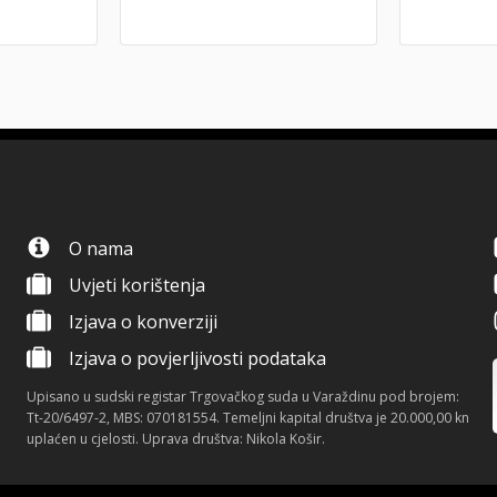
O nama
Uvjeti korištenja
Izjava o konverziji
Izjava o povjerljivosti podataka
Upisano u sudski registar Trgovačkog suda u Varaždinu pod brojem:
Tt-20/6497-2, MBS: 070181554. Temeljni kapital društva je 20.000,00 kn
uplaćen u cjelosti. Uprava društva: Nikola Košir.