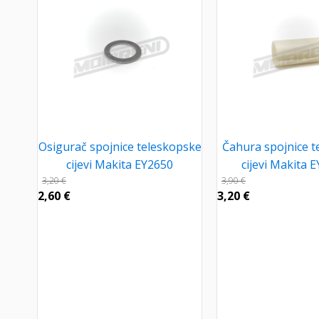
Osigurač spojnice teleskopske
Čahura spojnice t
cijevi Makita EY2650
cijevi Makita 
3,20
€
3,90
€
2,60
€
3,20
€