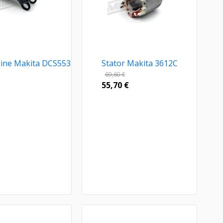
ašine Makita DCS553
Stator Makita 3612C
69,60
€
55,70
€