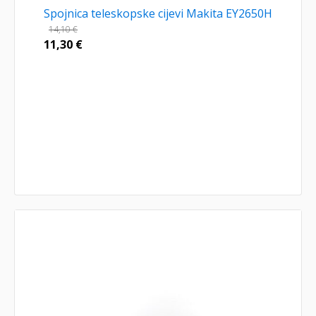
Spojnica teleskopske cijevi Makita EY2650H
14,10
€
11,30
€