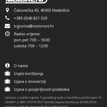
Čakovečka 43, 40305 Nedelišće
+385 (0)40 821 029
trgovina@motoreni.hr
Radno vrijeme:
pon-pet 7:00 – 16:00
subota 7:00 – 12:00
O nama
Uvjeti korištenja
Izjava o konverziji
Izjava o povjerljivosti podataka
Upisano u sudski registar Trgovačkog suda u Varaždinu pod brojem: Tt-
20/6497-2, MBS: 070181554. Temeljni kapital društva je 20.000,00 kn
uplaćen u cjelosti. Uprava društva: Nikola Košir.