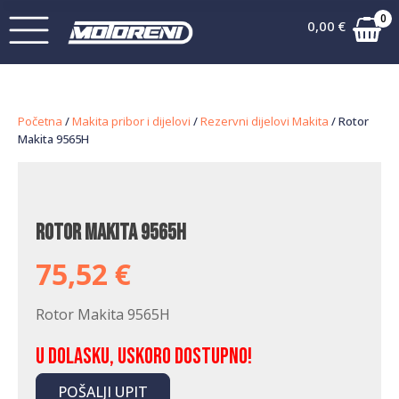
0
0,00
€
Početna
/
Makita pribor i dijelovi
/
Rezervni dijelovi Makita
/ Rotor
Makita 9565H
Rotor Makita 9565H
75,52
€
Rotor Makita 9565H
U dolasku, uskoro dostupno!
POŠALJI UPIT