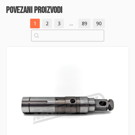
povezani proizvodi
1
2
3
…
89
90
Pretraži