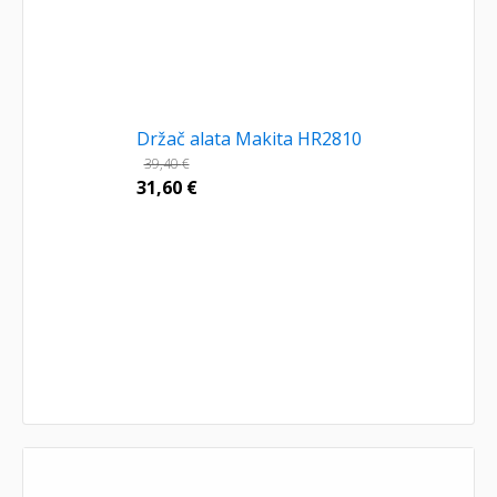
Držač alata Makita HR2810
39,40
€
31,60
€