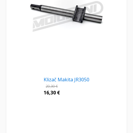
Klizač Makita JR3050
20,30
€
16,30
€