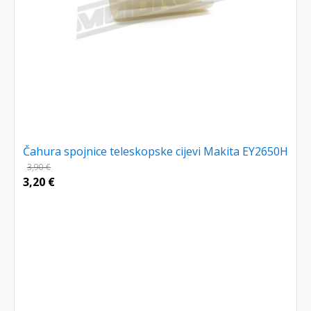
Čahura spojnice teleskopske cijevi Makita EY2650H
3,90
€
3,20
€