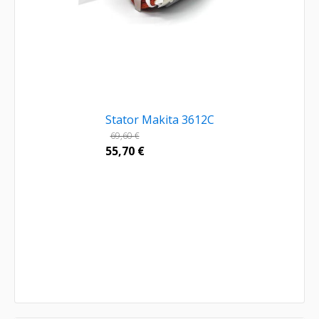
Stator Makita 3612C
69,60
€
55,70
€