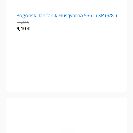
Pogonski lančanik Husqvarna 536 Li XP (3/8")
11,30
€
9,10
€