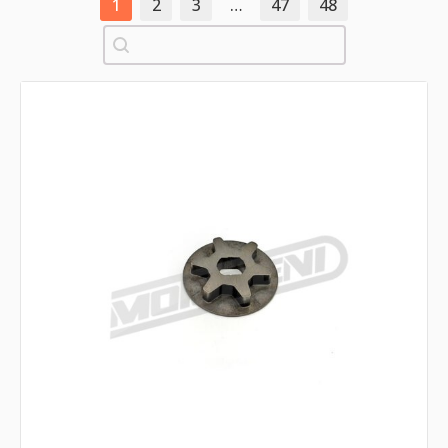
1
2
3
…
47
48
Pretraži