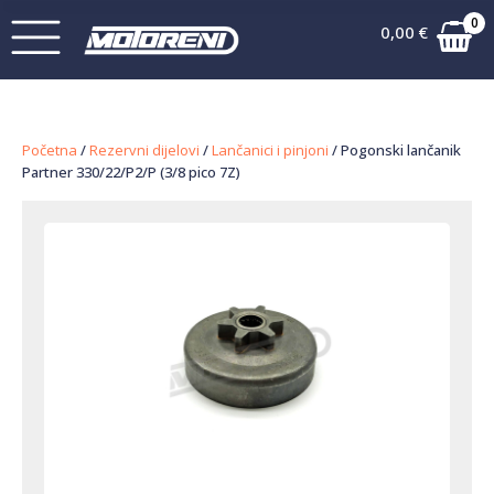
0
0,00
€
Početna
/
Rezervni dijelovi
/
Lančanici i pinjoni
/ Pogonski lančanik
Partner 330/22/P2/P (3/8 pico 7Z)