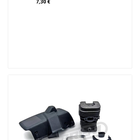
7,30
€