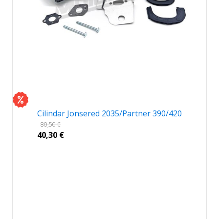
Cilindar Jonsered 2035/Partner 390/420
80,50
€
40,30
€