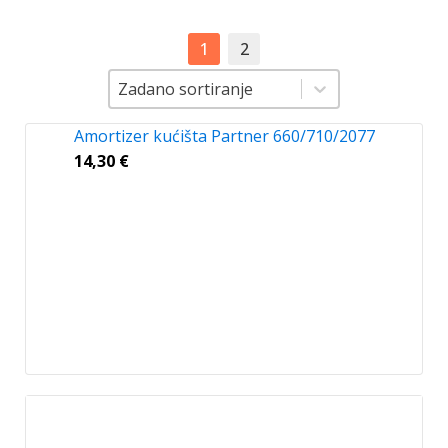
1
2
Sortiranje
Sortiranje
Zadano sortiranje
Amortizer kućišta Partner 660/710/2077
14,30
€