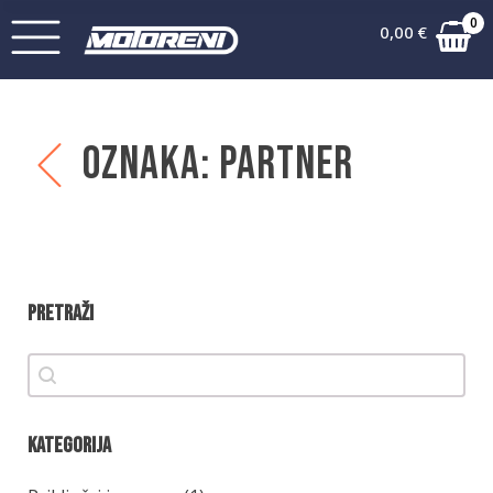
0
0,00
€
Oznaka:
Partner
Pretraži
Pretraži
Pretraži
Kategorija