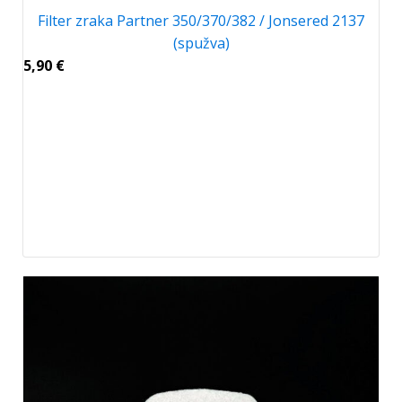
Filter zraka Partner 350/370/382 / Jonsered 2137
(spužva)
5,90
€