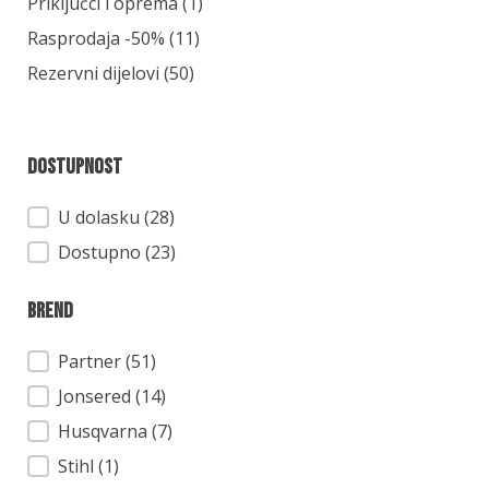
Kategorija
Priključci i oprema
(1)
Rasprodaja -50%
(11)
Rezervni dijelovi
(50)
Dostupnost
Dostupnost
U dolasku (28)
Dostupno (23)
Brend
Brend
Partner
(51)
Jonsered
(14)
Husqvarna
(7)
Stihl
(1)