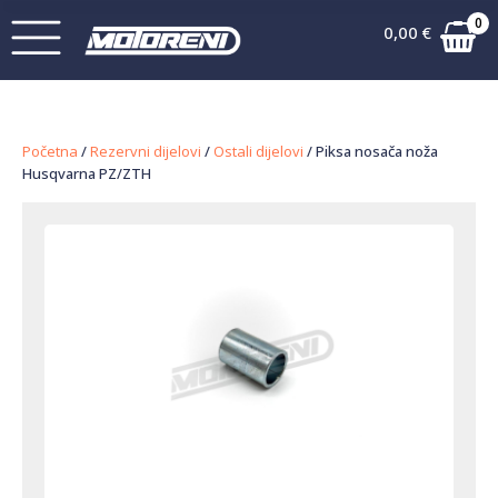
0
0,00
€
Početna
/
Rezervni dijelovi
/
Ostali dijelovi
/ Piksa nosača noža
Husqvarna PZ/ZTH