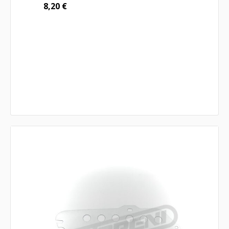
8,20
€