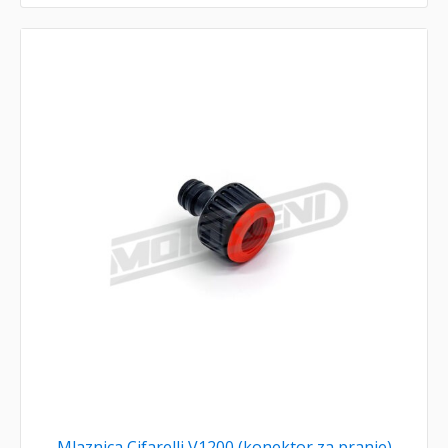
Mlaznica Cifarelli V1200 (konektor za pranje)