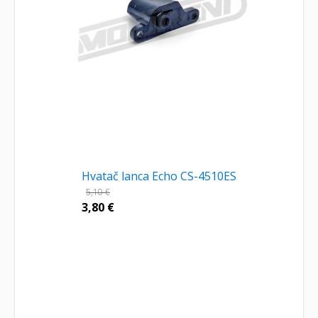
Hvatač lanca Echo CS-4510ES
5,10
€
3,80
€