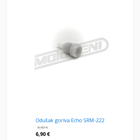
Odušak goriva Echo SRM-222
8,60
€
6,90
€