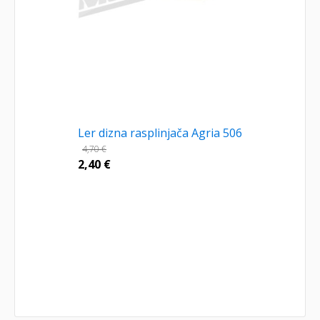
Ler dizna rasplinjača Agria 506
4,70
€
2,40
€