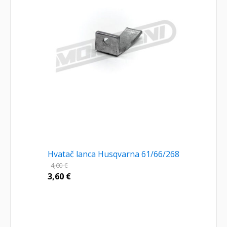
Hvatač lanca Husqvarna 61/66/268
4,60
€
3,60
€