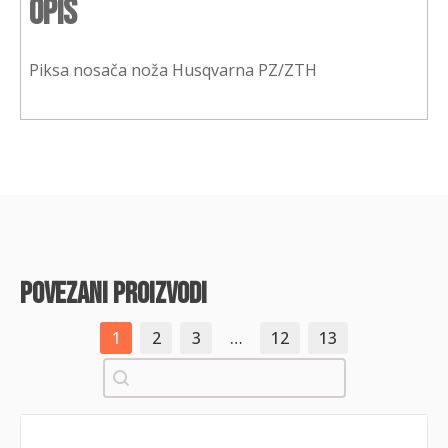
Opis
Piksa nosača noža Husqvarna PZ/ZTH
povezani proizvodi
1
2
3
…
12
13
Pretraži