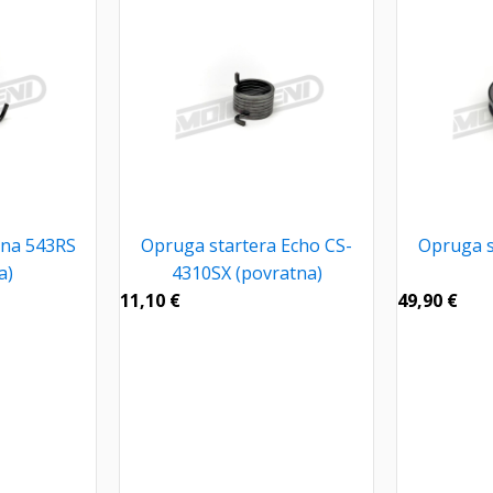
na 543RS
Opruga startera Echo CS-
Opruga s
a)
4310SX (povratna)
11,10
€
49,90
€