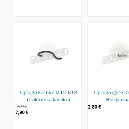
Opruga kočnice MTD BTR
Opruga iglice ra
(traktorska kosilica)
Husqvarna
9,90
€
2,80
€
7,90
€