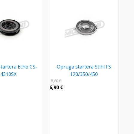
tartera Echo CS-
Opruga startera Stihl FS
4310SX
120/350/450
8,60
€
6,90
€