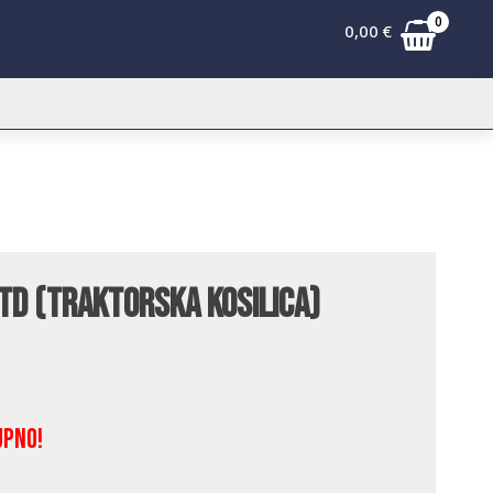
0
0,00
€
TD (traktorska kosilica)
upno!