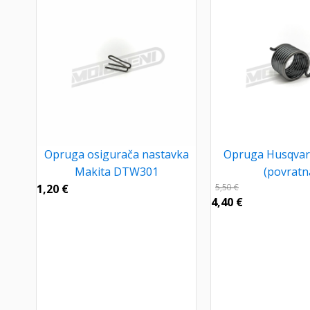
Opruga osigurača nastavka
Opruga Husqvar
Makita DTW301
(povratn
1,20
€
5,50
€
4,40
€