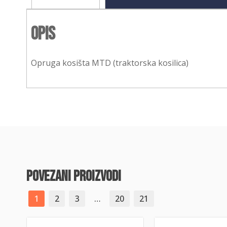
Opis
Opruga kosišta MTD (traktorska kosilica)
povezani proizvodi
1
2
3
…
20
21