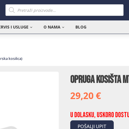
Products
search
ERVIS I USLUGE
O NAMA
BLOG
ska kosilica)
Opruga kosišta M
29,20
€
U dolasku, uskoro dost
POŠALJI UPIT