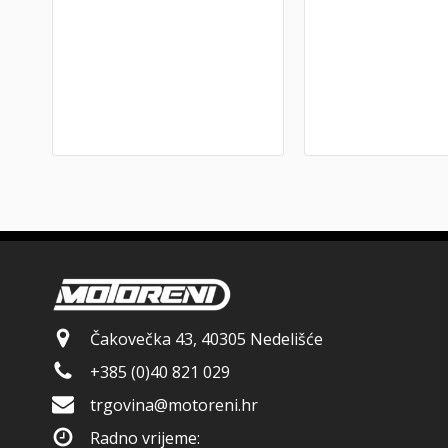
Čakovečka 43, 40305 Nedelišće
+385 (0)40 821 029
trgovina@motoreni.hr
Radno vrijeme: