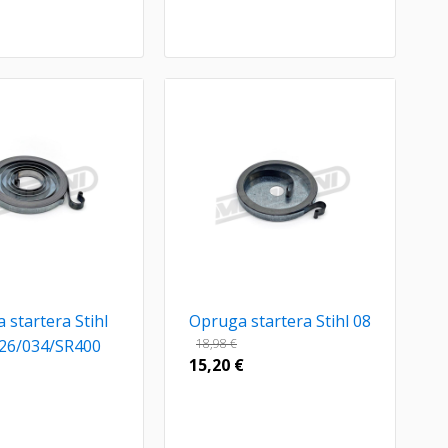
 startera Stihl
Opruga startera Stihl 08
26/034/SR400
18,98
€
15,20
€