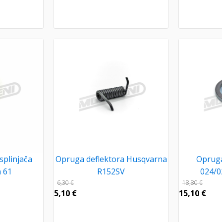
splinjača
Opruga deflektora Husqvarna
Opruga
 61
R152SV
024/0
6,30
€
18,80
€
5,10
€
15,10
€