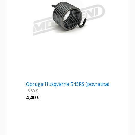
Opruga Husqvarna 543RS (povratna)
5,50
€
4,40
€