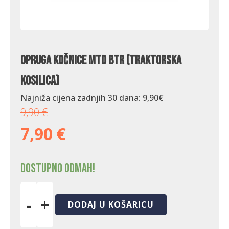
Opruga kočnice MTD BTR (traktorska
kosilica)
Najniža cijena zadnjih 30 dana:
9,90
€
9,90
€
7,90
€
Dostupno odmah!
-
+
DODAJ U KOŠARICU
Opruga
kočnice