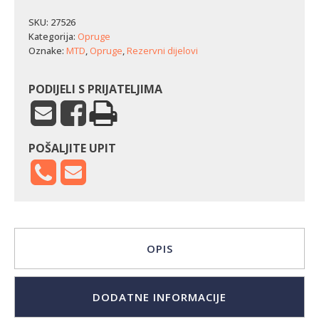
MTD
BTR
SKU:
27526
(traktorska
Kategorija:
Opruge
kosilica)
Oznake:
MTD
,
Opruge
,
Rezervni dijelovi
količina
PODIJELI S PRIJATELJIMA
POŠALJITE UPIT
OPIS
DODATNE INFORMACIJE