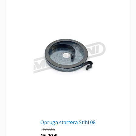
Opruga startera Stihl 08
18,98
€
15,20
€