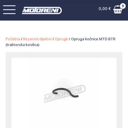
0
0,00
€
Početna
/
Rezervni dijelovi
/
Opruge
/ Opruga kočnice MTD BTR
(traktorska kosilica)