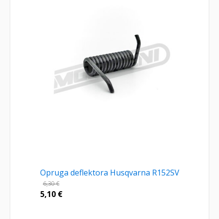
Opruga deflektora Husqvarna R152SV
6,30
€
5,10
€