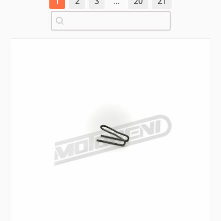
1
2
3
…
20
21
Pretraži