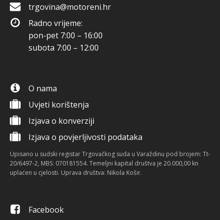
trgovina@motoreni.hr
Radno vrijeme:
pon-pet 7:00 – 16:00
subota 7:00 – 12:00
O nama
Uvjeti korištenja
Izjava o konverziji
Izjava o povjerljivosti podataka
Upisano u sudski registar Trgovačkog suda u Varaždinu pod brojem: Tt-
20/6497-2, MBS: 070181554. Temeljni kapital društva je 20.000,00 kn
uplaćen u cjelosti. Uprava društva: Nikola Košir.
Facebook