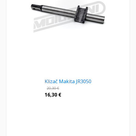
Klizač Makita JR3050
20,30
€
16,30
€