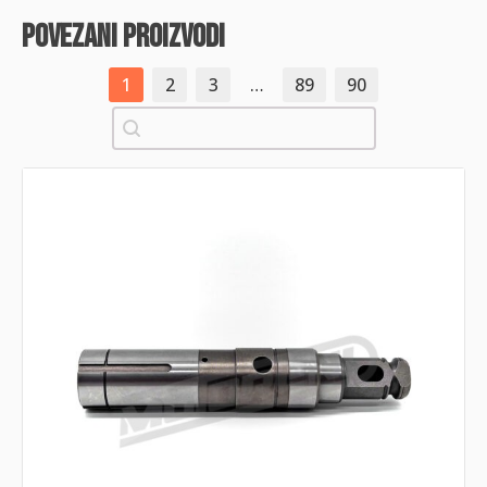
povezani proizvodi
1
2
3
…
89
90
Pretraži