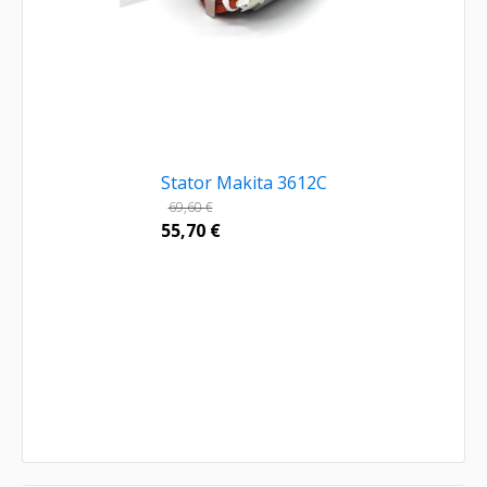
Stator Makita 3612C
69,60
€
55,70
€