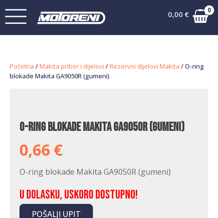
0
0,00
€
Početna
/
Makita pribor i dijelovi
/
Rezervni dijelovi Makita
/ O-ring
blokade Makita GA9050R (gumeni)
O-ring blokade Makita GA9050R (gumeni)
0,66
€
O-ring blokade Makita GA9050R (gumeni)
U dolasku, uskoro dostupno!
POŠALJI UPIT