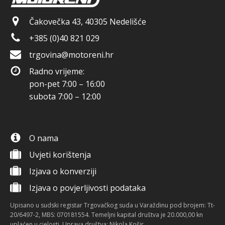
Čakovečka 43, 40305 Nedelišće
+385 (0)40 821 029
trgovina@motoreni.hr
Radno vrijeme:
pon-pet 7:00 – 16:00
subota 7:00 – 12:00
O nama
Uvjeti korištenja
Izjava o konverziji
Izjava o povjerljivosti podataka
Upisano u sudski registar Trgovačkog suda u Varaždinu pod brojem: Tt-
20/6497-2, MBS: 070181554. Temeljni kapital društva je 20.000,00 kn
uplaćen u cjelosti. Uprava društva: Nikola Košir.