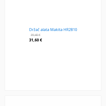
Držač alata Makita HR2810
39,40
€
31,60
€