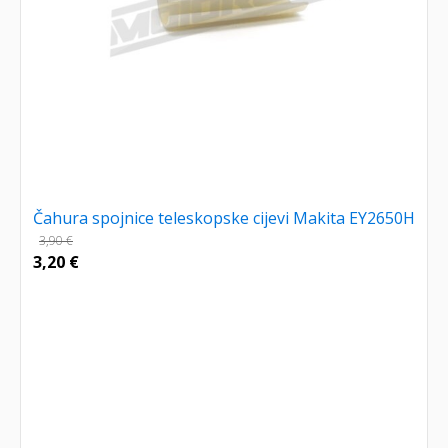
Čahura spojnice teleskopske cijevi Makita EY2650H
3,90
€
3,20
€