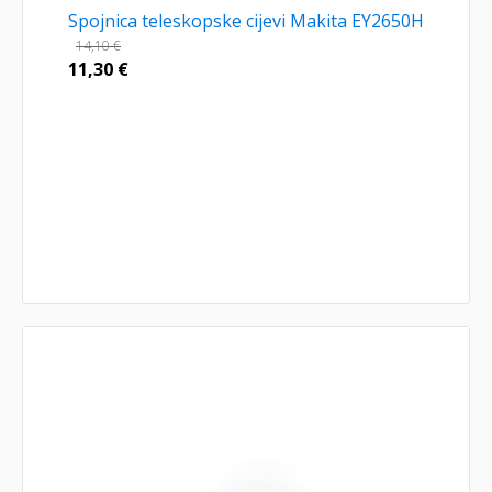
Spojnica teleskopske cijevi Makita EY2650H
14,10
€
11,30
€