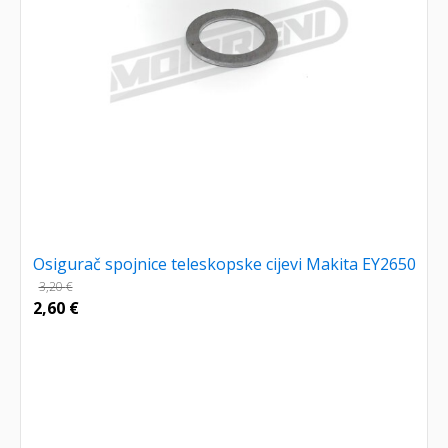
Osigurač spojnice teleskopske cijevi Makita EY2650
3,20
€
2,60
€