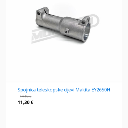
Spojnica teleskopske cijevi Makita EY2650H
14,10
€
11,30
€