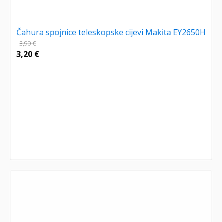
Čahura spojnice teleskopske cijevi Makita EY2650H
3,90
€
3,20
€