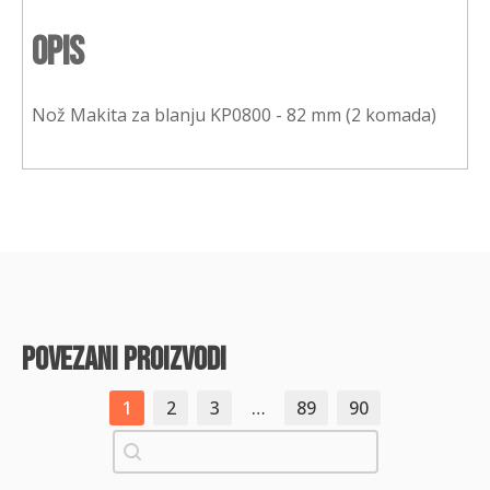
Opis
Nož Makita za blanju KP0800 - 82 mm (2 komada)
povezani proizvodi
1
2
3
…
89
90
Pretraži