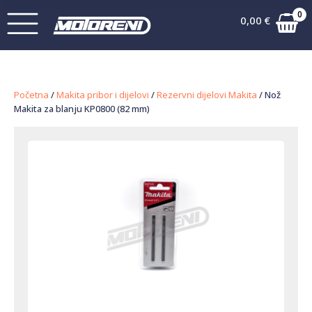
0
0,00
€
Početna
/
Makita pribor i dijelovi
/
Rezervni dijelovi Makita
/ Nož
Makita za blanju KP0800 (82 mm)