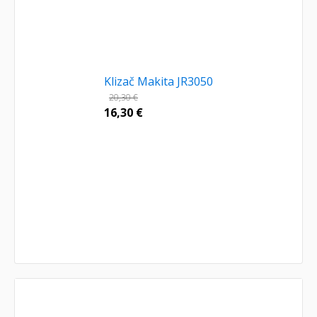
Klizač Makita JR3050
20,30
€
16,30
€