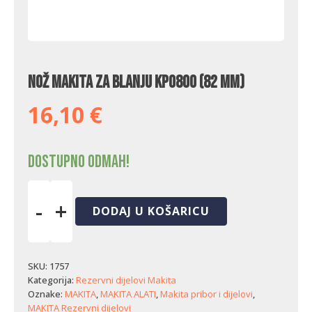
Nož Makita za blanju KP0800 (82 mm)
16,10
€
Dostupno odmah!
-
+
DODAJ U KOŠARICU
Nož
Makita
za
blanju
SKU:
1757
KP0800
Kategorija:
Rezervni dijelovi Makita
(82
Oznake:
MAKITA
,
MAKITA ALATI
,
Makita pribor i dijelovi
,
mm)
MAKITA Rezervni dijelovi