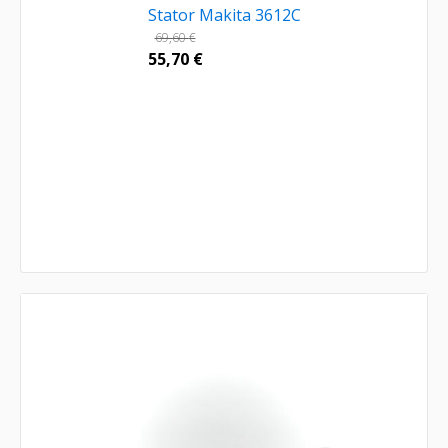
Stator Makita 3612C
69,60
€
55,70
€