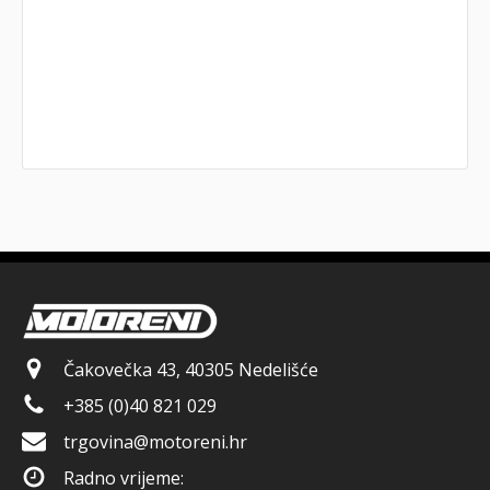
Čakovečka 43, 40305 Nedelišće
+385 (0)40 821 029
trgovina@motoreni.hr
Radno vrijeme: