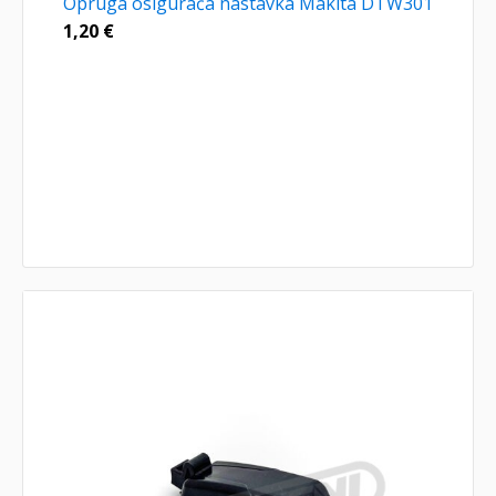
Opruga osigurača nastavka Makita DTW301
1,20
€