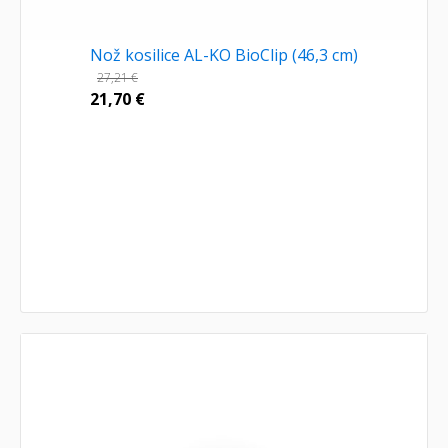
Nož kosilice AL-KO BioClip (46,3 cm)
27,21
€
21,70
€