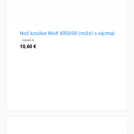
Nož kosilice Wolf 4350/00 (nožići s vijcima)
14,47
€
10,60
€