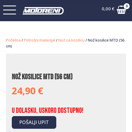
0
0,00
€
Početna
/
Potrošni materijal
/
Nož za kosilicu
/ Nož kosilice MTD (56
cm)
Nož kosilice MTD (56 cm)
24,90
€
U dolasku, uskoro dostupno!
POŠALJI UPIT