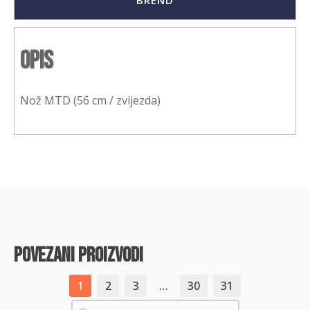
BREND
Opis
Nož MTD (56 cm / zvijezda)
povezani proizvodi
1
2
3
…
30
31
Pretraži