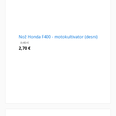
Nož Honda F400 - motokultivator (desni)
3,40
€
2,70
€