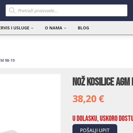
Products
search
ERVIS I USLUGE
O NAMA
BLOG
TM 98-19
Nož kosilice AGM
38,20
€
U dolasku, uskoro dost
POŠALJI UPIT