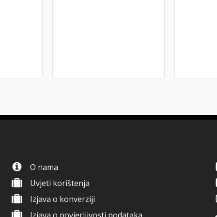
O nama
Uvjeti korištenja
Izjava o konverziji
Izjava o povjerljivosti podataka