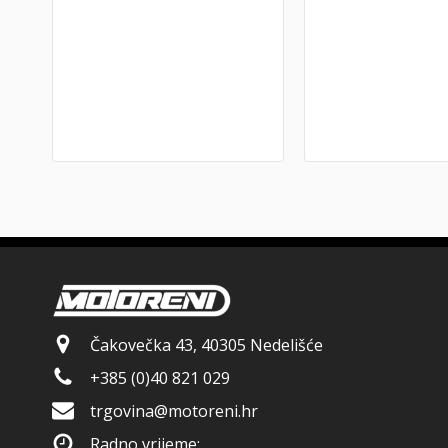
Čakovečka 43, 40305 Nedelišće
+385 (0)40 821 029
trgovina@motoreni.hr
Radno vrijeme: