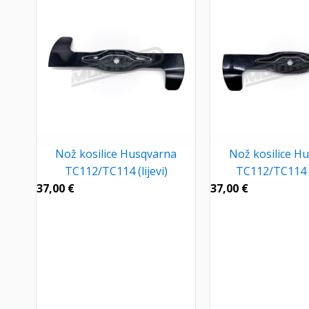
Nož kosilice Husqvarna
Nož kosilice H
TC112/TC114 (lijevi)
TC112/TC114 
37,00
€
37,00
€