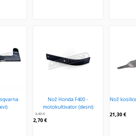
usqvarna
Nož Honda F400 -
Nož kosilic
evi)
motokultivator (desni)
3,40
€
21,30
€
2,70
€