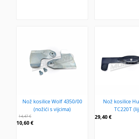
Nož kosilice Wolf 4350/00
Nož kosilice H
(nožići s vijcima)
TC220T (lij
14,47
€
29,40
€
10,60
€