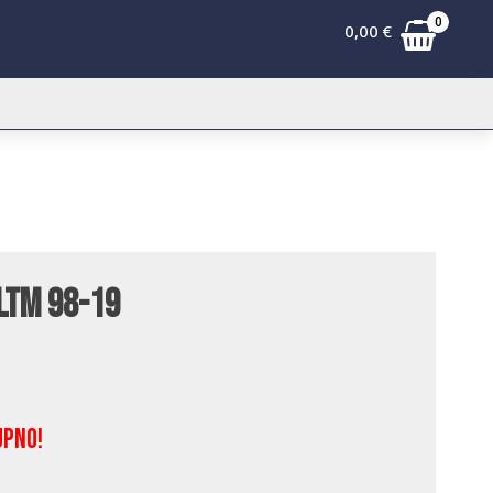
0
0,00
€
 LTM 98-19
upno!