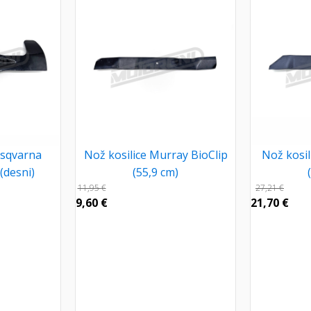
usqvarna
Nož kosilice Murray BioClip
Nož kosil
(desni)
(55,9 cm)
11,95
€
27,21
€
9,60
€
21,70
€