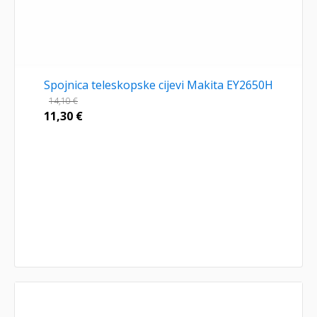
Spojnica teleskopske cijevi Makita EY2650H
14,10
€
11,30
€