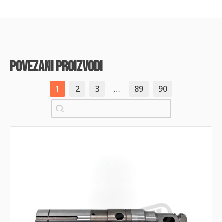
povezani proizvodi
1
2
3
…
89
90
Pretraži