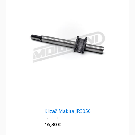
Klizač Makita JR3050
20,30
€
16,30
€