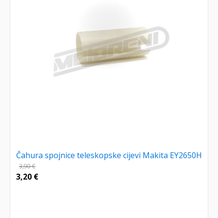
Čahura spojnice teleskopske cijevi Makita EY2650H
3,90
€
3,20
€