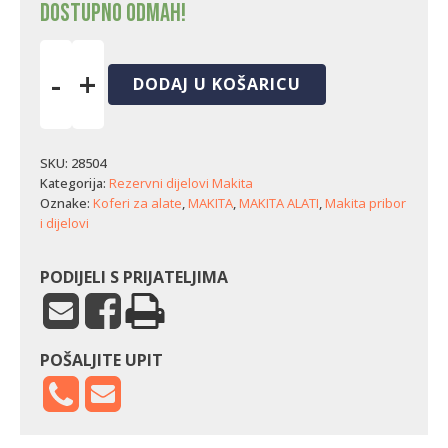
Dostupno odmah!
-
+
DODAJ U KOŠARICU
Niski
srednji
organizator
Makita
SKU:
28504
Maktrak
Kategorija:
Rezervni dijelovi Makita
2
Oznake:
Koferi za alate
,
MAKITA
,
MAKITA ALATI
,
Makita pribor
količina
i dijelovi
PODIJELI S PRIJATELJIMA
POŠALJITE UPIT