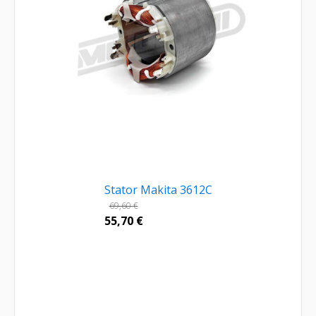
Stator Makita 3612C
69,60
€
55,70
€