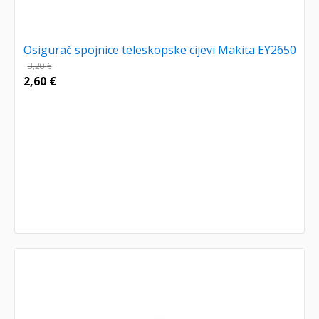
Osigurač spojnice teleskopske cijevi Makita EY2650
3,20
€
2,60
€