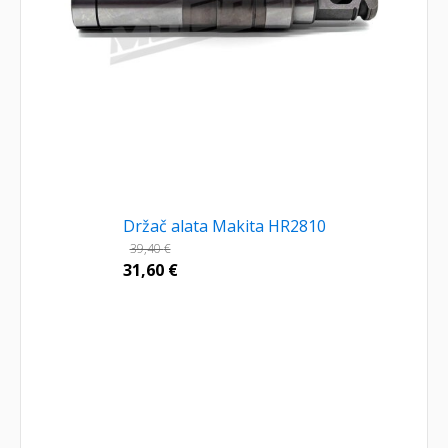
Držač alata Makita HR2810
39,40
€
31,60
€