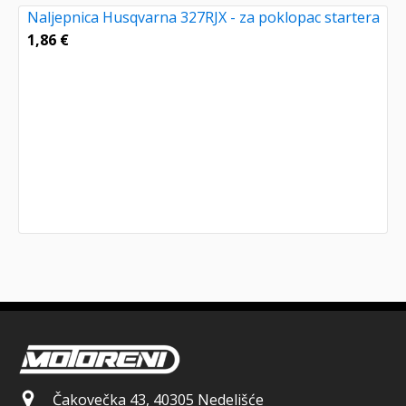
Naljepnica Husqvarna 327RJX - za poklopac startera
1,86
€
Čakovečka 43, 40305 Nedelišće