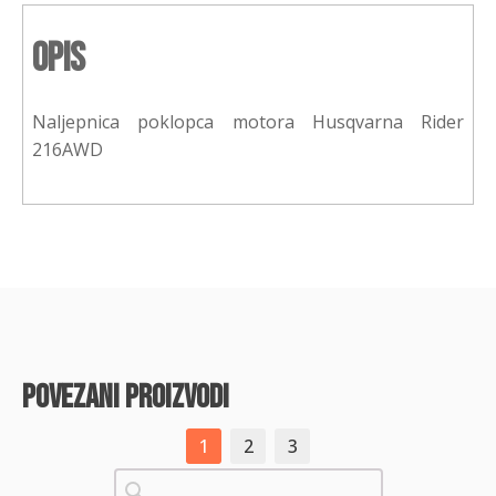
Opis
Naljepnica poklopca motora Husqvarna Rider
216AWD
povezani proizvodi
1
2
3
Pretraži