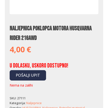
Naljepnica poklopca motora Husqvarna
Rider 216AWD
4,00
€
U dolasku, uskoro dostupno!
POŠALJI UPIT
Nema na zalihi
SKU:
27111
Kategorija:
Naljepnice
Oznake:
HUSQVARNA
,
Naljepnice
,
Potrošni materijal