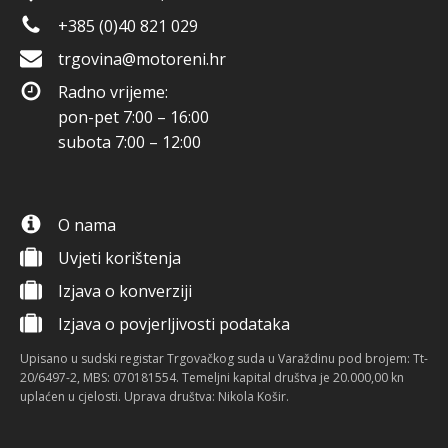
+385 (0)40 821 029
trgovina@motoreni.hr
Radno vrijeme:
pon-pet 7:00 – 16:00
subota 7:00 – 12:00
O nama
Uvjeti korištenja
Izjava o konverziji
Izjava o povjerljivosti podataka
Upisano u sudski registar Trgovačkog suda u Varaždinu pod brojem: Tt-
20/6497-2, MBS: 070181554. Temeljni kapital društva je 20.000,00 kn
uplaćen u cjelosti. Uprava društva: Nikola Košir.