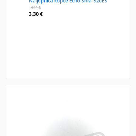
Naljepnica kopče Echo SRM-520ES
4,11
€
3,30
€