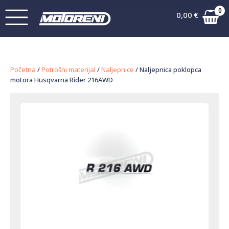
0
0,00
€
Početna
/
Potrošni materijal
/
Naljepnice
/ Naljepnica poklopca
motora Husqvarna Rider 216AWD