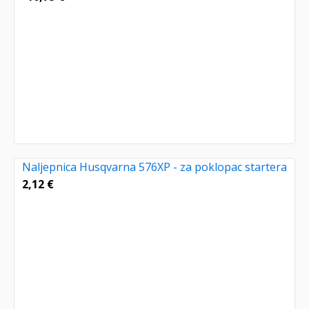
Naljepnica Husqvarna 576XP - za poklopac startera
2,12
€