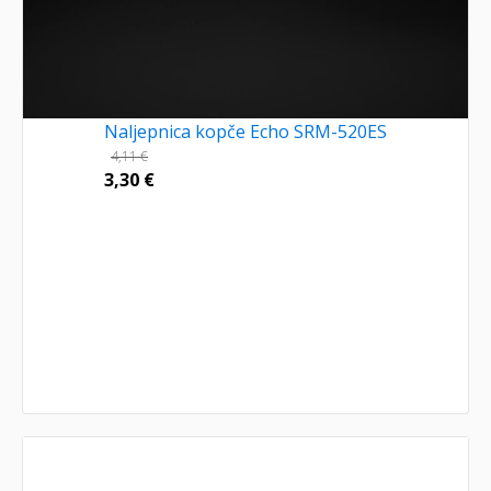
Naljepnica kopče Echo SRM-520ES
4,11
€
3,30
€