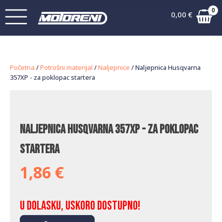
0
0,00
€
Početna
/
Potrošni materijal
/
Naljepnice
/ Naljepnica Husqvarna
357XP - za poklopac startera
Naljepnica Husqvarna 357XP - za poklopac
startera
1,86
€
U dolasku, uskoro dostupno!