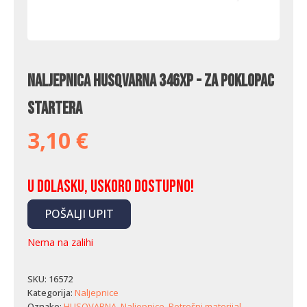
Naljepnica Husqvarna 346XP - za poklopac
startera
3,10
€
U dolasku, uskoro dostupno!
POŠALJI UPIT
Nema na zalihi
SKU:
16572
Kategorija:
Naljepnice
Oznake:
HUSQVARNA
,
Naljepnice
,
Potrošni materijal