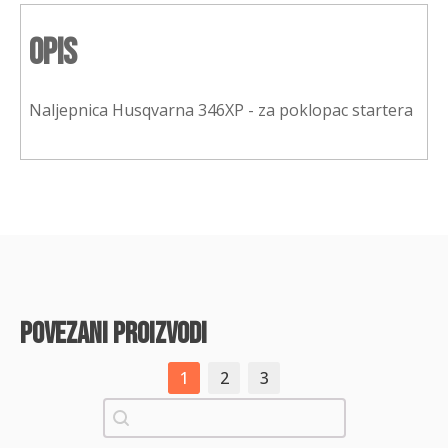
Opis
Naljepnica Husqvarna 346XP - za poklopac startera
povezani proizvodi
1
2
3
Pretraži