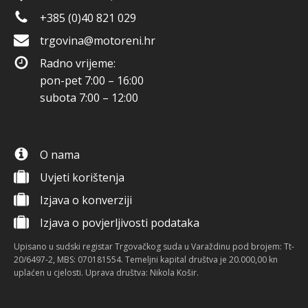
+385 (0)40 821 029
trgovina@motoreni.hr
Radno vrijeme:
pon-pet 7:00 – 16:00
subota 7:00 – 12:00
O nama
Uvjeti korištenja
Izjava o konverziji
Izjava o povjerljivosti podataka
Upisano u sudski registar Trgovačkog suda u Varaždinu pod brojem: Tt-
20/6497-2, MBS: 070181554. Temeljni kapital društva je 20.000,00 kn
uplaćen u cjelosti. Uprava društva: Nikola Košir.