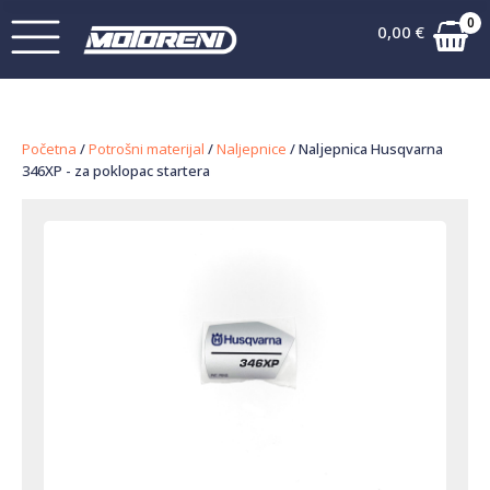
0
0,00
€
Početna
/
Potrošni materijal
/
Naljepnice
/ Naljepnica Husqvarna
346XP - za poklopac startera