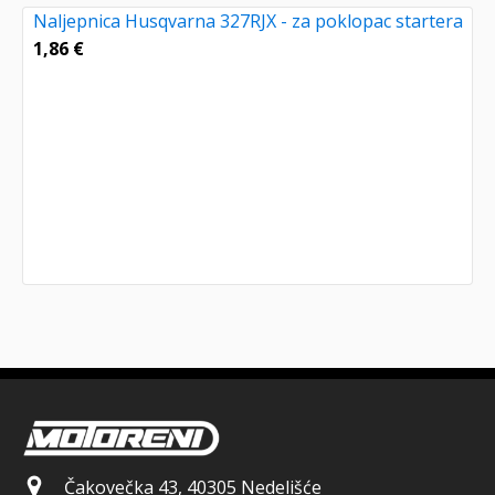
Naljepnica Husqvarna 327RJX - za poklopac startera
1,86
€
Čakovečka 43, 40305 Nedelišće