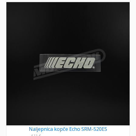
Naljepnica kopče Echo SRM-520ES
4,11
€