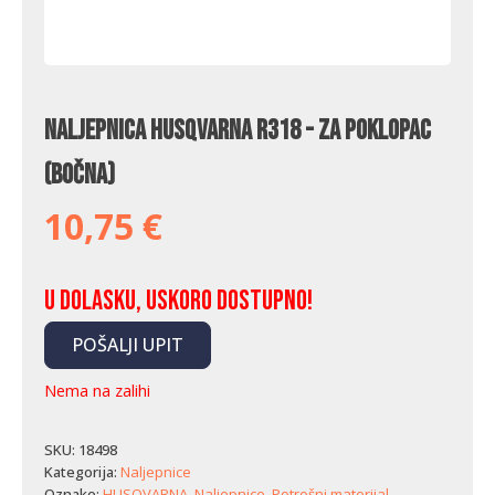
Naljepnica Husqvarna R318 - za poklopac
(bočna)
10,75
€
U dolasku, uskoro dostupno!
POŠALJI UPIT
Nema na zalihi
SKU:
18498
Kategorija:
Naljepnice
Oznake:
HUSQVARNA
,
Naljepnice
,
Potrošni materijal