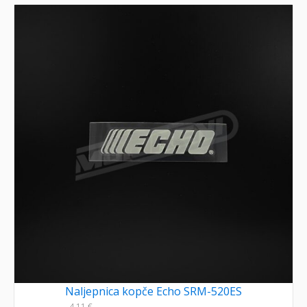
Naljepnica kopče Echo SRM-520ES
4,11
€