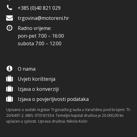
+385 (0)40 821 029
trgovina@motoreni.hr
Radno vrijeme:
pon-pet 7:00 – 16:00
subota 7:00 – 12:00
O nama
Uvjeti korištenja
Izjava o konverziji
Izjava o povjerljivosti podataka
Upisano u sudski registar Trgovačkog suda u Varaždinu pod brojem: Tt-
20/6497-2, MBS: 070181554. Temeljni kapital društva je 20.000,00 kn
uplaćen u cjelosti. Uprava društva: Nikola Košir.