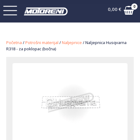
0
0,00
€
Početna
/
Potrošni materijal
/
Naljepnice
/ Naljepnica Husqvarna
R318 - za poklopac (bočna)