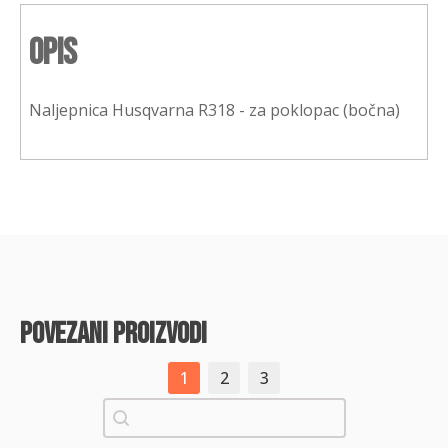
Opis
Naljepnica Husqvarna R318 - za poklopac (bočna)
povezani proizvodi
1
2
3
Pretraži