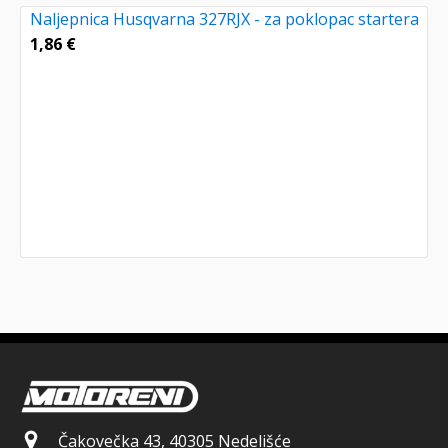
Naljepnica Husqvarna 327RJX - za poklopac startera
1,86
€
Čakovečka 43, 40305 Nedelišće