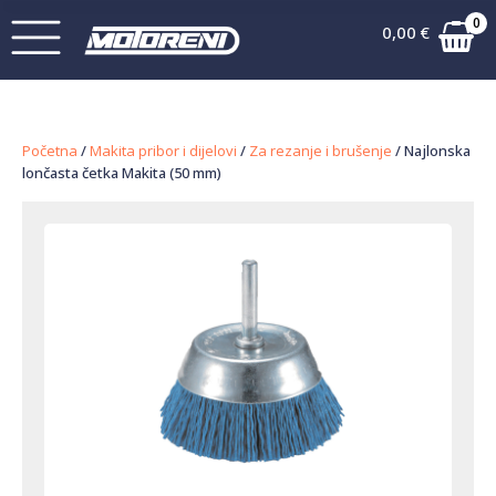
0
0,00
€
Početna
/
Makita pribor i dijelovi
/
Za rezanje i brušenje
/ Najlonska
lončasta četka Makita (50 mm)