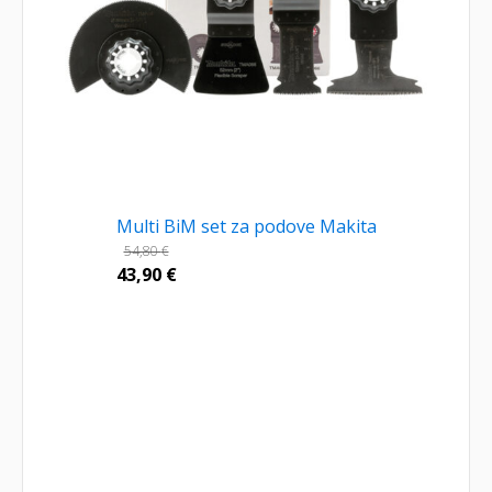
Multi BiM set za podove Makita
54,80
€
43,90
€