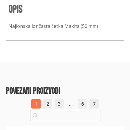
Opis
Najlonska lončasta četka Makita (50 mm)
povezani proizvodi
1
2
3
…
6
7
Pretraži