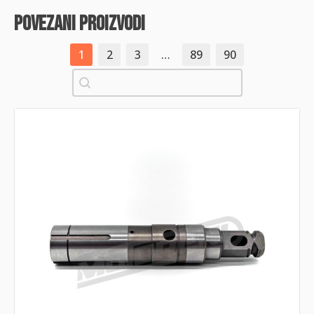
povezani proizvodi
1
2
3
…
89
90
Pretraži