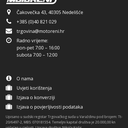
Čakovečka 43, 40305 Nedelišće
+385 (0)40 821 029
trgovina@motoreni.hr
Radno vrijeme:
pon-pet 7:00 – 16:00
subota 7:00 – 12:00
O nama
Uvjeti korištenja
Izjava o konverziji
Izjava o povjerljivosti podataka
Upisano u sudski registar Trgovačkog suda u Varaždinu pod brojem: Tt-
20/6497-2, MBS: 070181554. Temeljni kapital društva je 20.000,00 kn
uplaćen u cjelosti. Uprava društva: Nikola Košir.