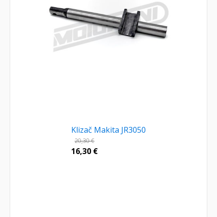
Klizač Makita JR3050
20,30
€
16,30
€