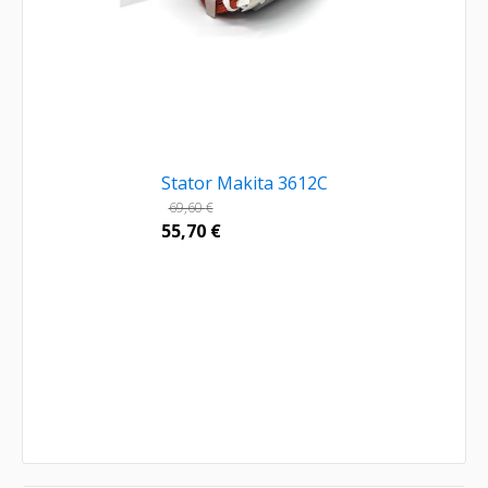
Stator Makita 3612C
69,60
€
55,70
€