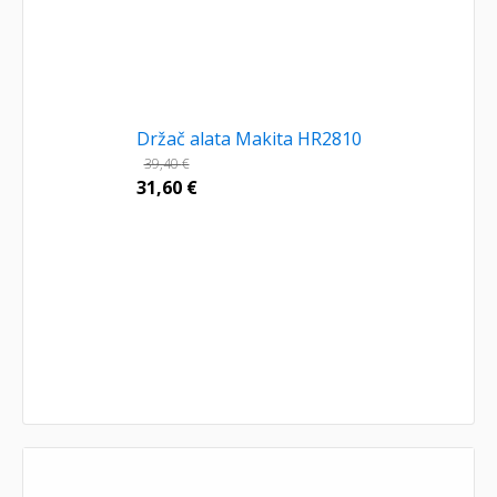
Držač alata Makita HR2810
39,40
€
31,60
€