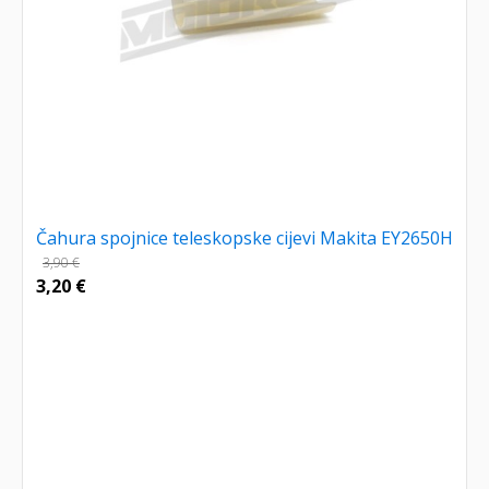
Čahura spojnice teleskopske cijevi Makita EY2650H
3,90
€
3,20
€