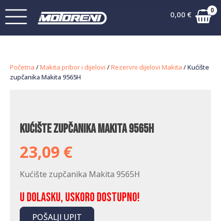
0
0,00
€
Početna
/
Makita pribor i dijelovi
/
Rezervni dijelovi Makita
/ Kućište
zupčanika Makita 9565H
Kućište zupčanika Makita 9565H
23,09
€
Kućište zupčanika Makita 9565H
U dolasku, uskoro dostupno!
POŠALJI UPIT