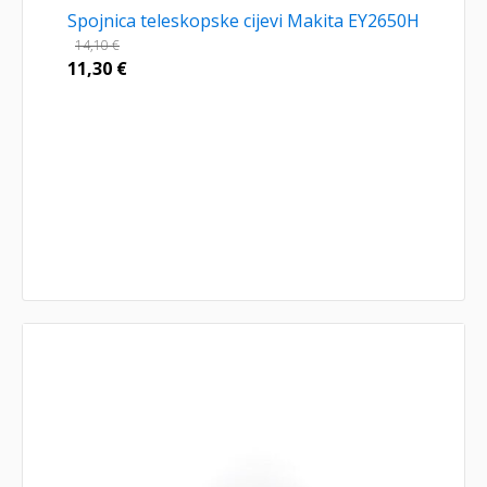
Spojnica teleskopske cijevi Makita EY2650H
14,10
€
11,30
€