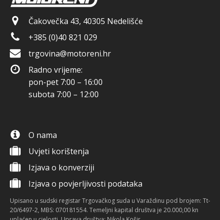
Čakovečka 43, 40305 Nedelišće
+385 (0)40 821 029
trgovina@motoreni.hr
Radno vrijeme:
pon-pet 7:00 – 16:00
subota 7:00 – 12:00
O nama
Uvjeti korištenja
Izjava o konverziji
Izjava o povjerljivosti podataka
Upisano u sudski registar Trgovačkog suda u Varaždinu pod brojem: Tt-
20/6497-2, MBS: 070181554. Temeljni kapital društva je 20.000,00 kn
uplaćen u cjelosti. Uprava društva: Nikola Košir.