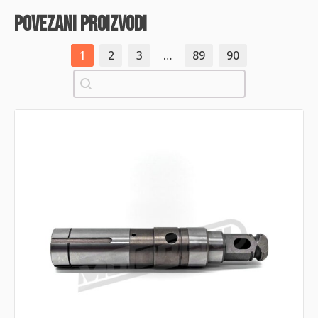
povezani proizvodi
1
2
3
…
89
90
Pretraži