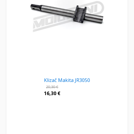
Klizač Makita JR3050
20,30
€
16,30
€