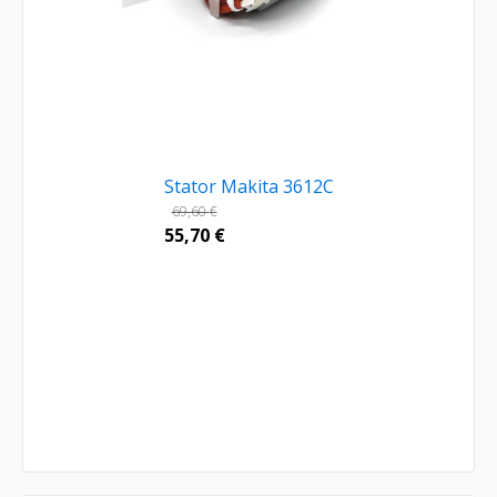
Stator Makita 3612C
69,60
€
55,70
€