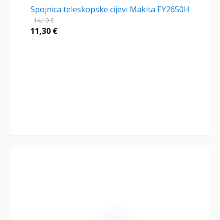
Spojnica teleskopske cijevi Makita EY2650H
14,10
€
11,30
€