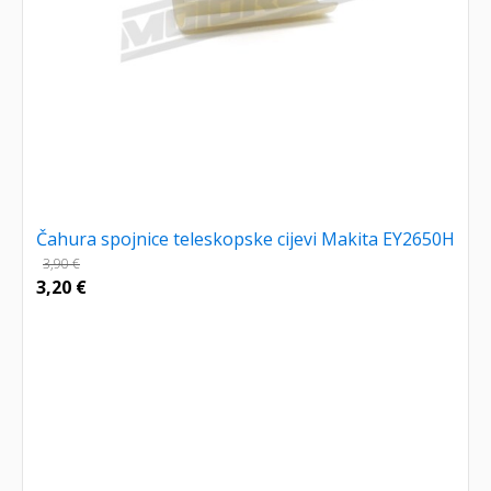
Čahura spojnice teleskopske cijevi Makita EY2650H
3,90
€
3,20
€