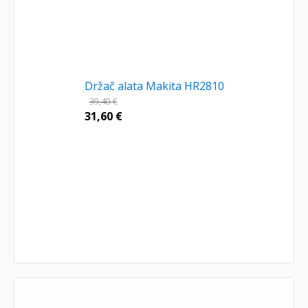
Držač alata Makita HR2810
39,40
€
31,60
€